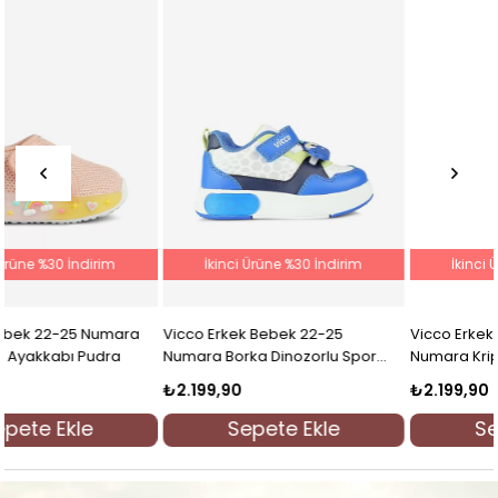
İkinci Ürüne %30 İndirim
İkinci Ürüne %30 İndirim
Vicco Çocuk Erkek Çocuk 26-37
Vicco Erkek Çocuk 26-30
Numara Mask Spor Ayakkabı Kot
Numara Tag Spor Ayakkabı
Mavi
Beyaz
₺2.199,90
₺2.299,90
Sepete Ekle
Sepete Ekle