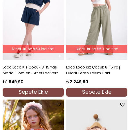
İkinci Ürüne %50 İndirim!
İkinci Ürüne %50 İndirim!
Loco Loco Kız Çocuk 8-15 Yaş
Loco Loco Kız Çocuk 8-15 Yaş
Modal Gömlek - Atlet Lacivert
Fularlı Keten Takım Haki
₺1.649,90
₺2.249,90
Sepete Ekle
Sepete Ekle