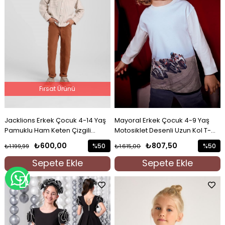
Fırsat Ürünü
Jacklions Erkek Çocuk 4-14 Yaş
Mayoral Erkek Çocuk 4-9 Yaş
Pamuklu Ham Keten Çizgili
Motosiklet Desenli Uzun Kol T-
Gömlek Bej
shirt Ekru
₺600,00
₺807,50
%50
%50
₺1.199,99
₺1.615,00
İndirim
İndirim
Sepete Ekle
Sepete Ekle
%50İndirim
%50İndi
WHATSAPP İLE BİLGİ AL