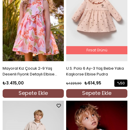
Fırsat Ürünü
Mayoral Kız Çocuk 2-9 Yaş
U.S. Polo 6 Ay-3 Yaş Bebe Yaka
Desenli Fiyonk Detaylı Elbise
Kaşkorse Elbise Pudra
Somon
₺3.415,00
₺614,95
%50
₺1.229,90
İndirim
Sepete Ekle
Sepete Ekle
%50İndi