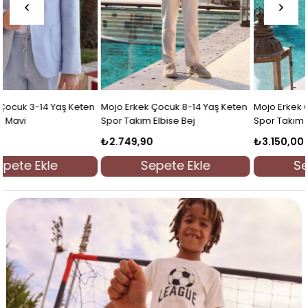
Mojo Erkek Çocuk 9-14 Yaş Spor
Mojo Erkek Çocuk 8-14 Yaş Müslin
Takım Elbise Krem
Gömlekli Spor Keten Takım Elbise
Gri
₺2.799,90
₺3.499,90
Sepete Ekle
Sepete Ekle
rim