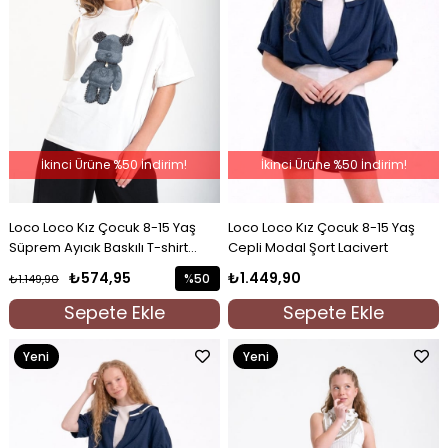
İkinci Ürüne %50 İndirim!
İkinci Ürüne %50 İndirim!
Loco Loco Kız Çocuk 8-15 Yaş
Loco Loco Kız Çocuk 8-15 Yaş
Süprem Ayıcık Baskılı T-shirt
Cepli Modal Şort Lacivert
Beyaz
₺574,95
₺1.449,90
%50
₺1.149,90
İndirim
Sepete Ekle
Sepete Ekle
%50İndirim
Yeni
Yeni
Ürün
Ürün