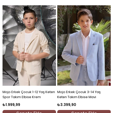
Mojo Erkek Çocuk 9-14 Yaş Spor
Mojo Erkek Çocuk 8-14 Yaş
Takım Elbise Krem
Müslin Gömlekli Spor Keten
Takım Elbise Gri
₺2.799,90
₺3.499,90
m