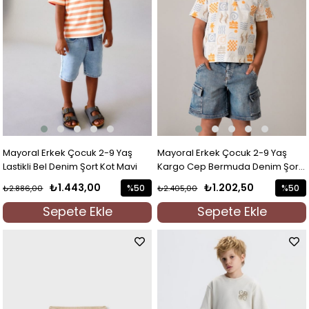
Mayoral Erkek Çocuk 2-9 Yaş
Mayoral Erkek Çocuk 2-9 Yaş
Lastikli Bel Denim Şort Kot Mavi
Kargo Cep Bermuda Denim Şort
Kot Mavi
₺1.443,00
₺1.202,50
%50
%50
₺2.886,00
₺2.405,00
İndirim
İndirim
Sepete Ekle
Sepete Ekle
%50İndirim
%50İndi