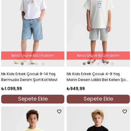
İkinci Ürüne %50 İndirim!
İkinci Ürüne %50 İndirim!
Nk Kids Erkek Çocuk 8-14 Yaş
Nk Kids Erkek Çocuk 4-8 Yaş
Bermuda Denim Şort Kot Mavi
Marin Desen Latikli Bel Keten Şort
Mavi
₺1.099,99
₺949,99
Sepete Ekle
Sepete Ekle