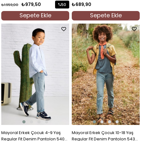
Mercan
Antrasit
₺689,90
₺979,50
%50
₺1.959,00
İndirim
Sepete Ekle
Sepete Ekle
%50İndirim
Mayoral Erkek Çocuk 4-9 Yaş
Mayoral Erkek Çocuk 10-18 Yaş
Regular Fit Denim Pantolon 540
Regular Fit Denim Pantolon 543