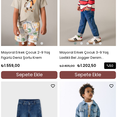
Mayoral Erkek Çocuk 2-9 Yaş
Mayoral Erkek Çocuk 3-9 Yaş
Figürlü Deniz Şortu Krem
Lastikli Bel Jogger Denim
Pantolon Lacivert
₺1.559,00
₺1.202,50
%50
₺2.405,00
İndirim
Sepete Ekle
Sepete Ekle
%50İndi