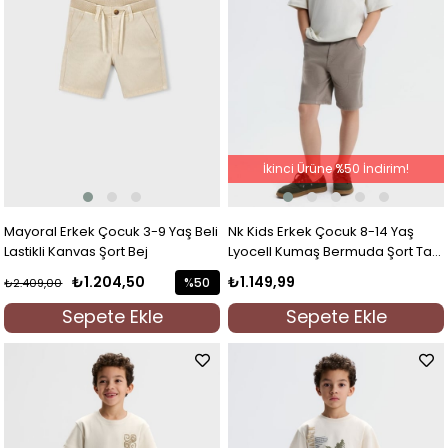
İkinci Ürüne %50 İndirim!
Mayoral Erkek Çocuk 3-9 Yaş Beli
Nk Kids Erkek Çocuk 8-14 Yaş
Lastikli Kanvas Şort Bej
Lyocell Kumaş Bermuda Şort Taş
Rengi
₺1.204,50
₺1.149,99
%50
₺2.409,00
İndirim
Sepete Ekle
Sepete Ekle
%50İndirim