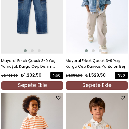
Mayoral Erkek Çocuk 3-9 Yaş
Mayoral Erkek Çocuk 3-9 Yaş
Yumuşak Kargo Cep Denim
Kargo Cep Kanvas Pantolon Bej
Pantolon Lacivert
₺1.202,50
₺1.529,50
%50
%50
₺2.405,00
₺3.059,00
İndirim
İndirim
Sepete Ekle
Sepete Ekle
%50İndirim
%50İndi