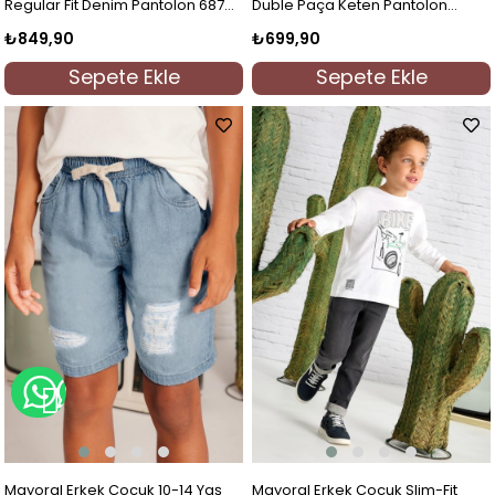
Regular Fit Denim Pantolon 68705
Duble Paça Keten Pantolon
Kot Mavi
68607 Camel
₺849,90
₺699,90
Sepete Ekle
Sepete Ekle
WHATSAPP İLE BİLGİ AL
Mayoral Erkek Çocuk 10-14 Yaş
Mayoral Erkek Çocuk Slim-Fit