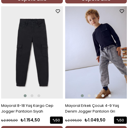
%50İndi
Mayoral 8-18 Yaş Kargo Cep
Mayoral Erkek Çocuk 4-9 Yaş
Jogger Pantolon Siyah
Denim Jogger Pantolon Gri
₺1.154,50
₺1.049,50
%50
%50
₺2.309,00
₺2.099,00
İndirim
İndirim