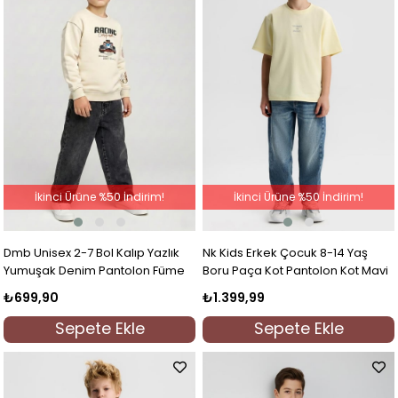
İkinci Ürüne %50 İndirim!
İkinci Ürüne %50 İndirim!
Dmb Unisex 2-7 Bol Kalıp Yazlık
Nk Kids Erkek Çocuk 8-14 Yaş
Yumuşak Denim Pantolon Füme
Boru Paça Kot Pantolon Kot Mavi
₺699,90
₺1.399,99
Sepete Ekle
Sepete Ekle