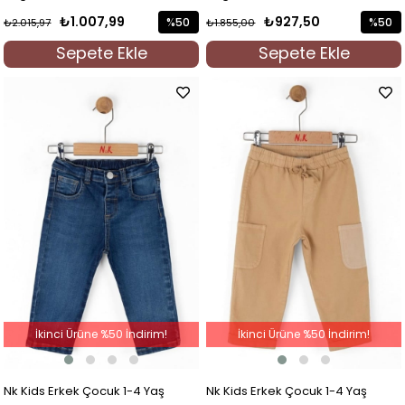
Mavi
Kot Mavi
₺1.007,99
₺927,50
%50
%50
₺2.015,97
₺1.855,00
İndirim
İndirim
Sepete Ekle
Sepete Ekle
%50İndirim
%50İndi
İkinci Ürüne %50 İndirim!
İkinci Ürüne %50 İndirim!
Nk Kids Erkek Çocuk 1-4 Yaş
Nk Kids Erkek Çocuk 1-4 Yaş