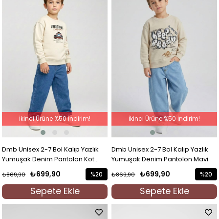
İkinci Ürüne %50 İndirim!
İkinci Ürüne %50 İndirim!
Dmb Unisex 2-7 Bol Kalıp Yazlık
Dmb Unisex 2-7 Bol Kalıp Yazlık
Yumuşak Denim Pantolon Kot
Yumuşak Denim Pantolon Mavi
Mavi
₺699,90
₺699,90
%20
%20
₺869,90
₺869,90
İndirim
İndirim
Sepete Ekle
Sepete Ekle
%20İndirim
%20İndi