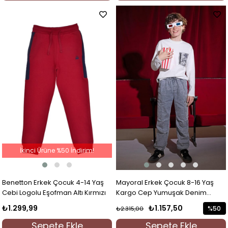
İkinci Ürüne %50 İndirim!
Benetton Erkek Çocuk 4-14 Yaş
Mayoral Erkek Çocuk 8-16 Yaş
Cebi Logolu Eşofman Altı Kırmızı
Kargo Cep Yumuşak Denim
Jogger Gri
₺1.299,99
₺1.157,50
%50
₺2.315,00
İndirim
Sepete Ekle
Sepete Ekle