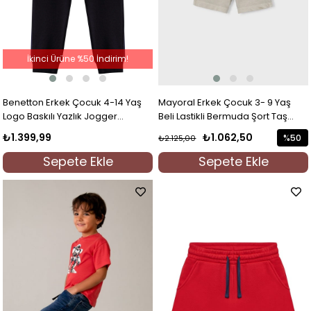
İkinci Ürüne %50 İndirim!
Benetton Erkek Çocuk 4-14 Yaş
Mayoral Erkek Çocuk 3- 9 Yaş
Logo Baskılı Yazlık Jogger
Beli Lastikli Bermuda Şort Taş
Eşofman Altı Siyah
Rengi
₺1.399,99
₺1.062,50
%50
₺2.125,00
İndirim
Sepete Ekle
Sepete Ekle
%50İndi