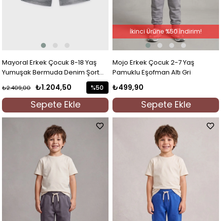
İkinci Ürüne %50 İndirim!
Mayoral Erkek Çocuk 8-18 Yaş
Mojo Erkek Çocuk 2-7 Yaş
Yumuşak Bermuda Denim Şort
Pamuklu Eşofman Altı Gri
Gri
₺1.204,50
₺499,90
%50
₺2.409,00
İndirim
Sepete Ekle
Sepete Ekle
%50İndirim