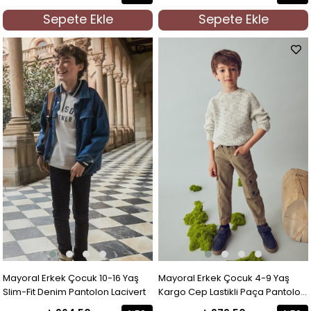
İndirim
İndirim
Sepete Ekle
Sepete Ekle
%50İndirim
%50İndi
Mayoral Erkek Çocuk 10-16 Yaş
Mayoral Erkek Çocuk 4-9 Yaş
Slim-Fit Denim Pantolon Lacivert
Kargo Cep Lastikli Paça Pantolon
Camel