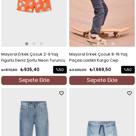
Mayoral Erkek Çocuk 2-9 Yaş
Mayoral Erkek Çocuk 8-16 Yaş
Figürlü Deniz Şortu Neon Turuncu
Paçası Lastikli Kargo Cep
Pantolon Antrasit
₺935,40
₺1.669,50
%50
%50
₺1.870,80
₺3.339,00
İndirim
İndirim
Sepete Ekle
Sepete Ekle
%50İndirim
%50İndi