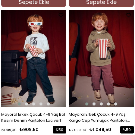
Sepete Ekle
Sepete Ekle
%50İndirim
%50İndi
Mayoral Erkek Çocuk 4-9 Yaş Bol
Mayoral Erkek Çocuk 4-9 Yaş
Kesim Denim Pantolon Lacivert
Kargo Cep Yumuşak Pantolon
Gülkurusu
₺909,50
₺1.049,50
%50
%50
₺1.819,00
₺2.099,00