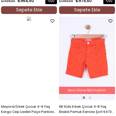
₺964,50
₺979,50
%50
%50
₺1.929,00
₺1.959,00
İndirim
İndirim
Sepete Ekle
Sepete Ekle
%50İndirim
%50İndi
İkinci Ürüne %50 İndirim!
NK Kids Erkek Çocuk 4-8 Yaş
Mayoral Erkek Çocuk 4-9 Yaş
Baskılı Pamuk Kanvas Şort 64734
Kargo Cep Lastikli Paça Pantolon