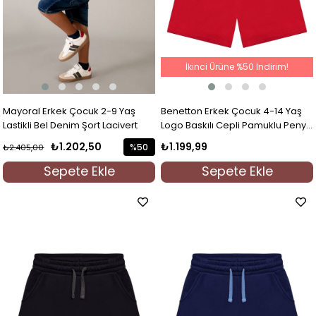
İkinci Ürüne %50 İndirim!
Mayoral Erkek Çocuk 2-9 Yaş
Benetton Erkek Çocuk 4-14 Yaş
Lastikli Bel Denim Şort Lacivert
Logo Baskılı Cepli Pamuklu Penye
Şort Kırmızı
₺1.202,50
₺1.199,99
%50
₺2.405,00
İndirim
Sepete Ekle
Sepete Ekle
%50İndirim