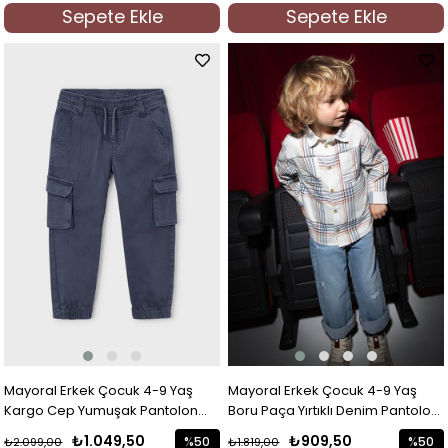
İndirim
İndirim
Sepete Ekle
Sepete Ekle
%50İndirim
%50İndi
Mayoral Erkek Çocuk 4-9 Yaş
Mayoral Erkek Çocuk 4-9 Yaş
Kargo Cep Yumuşak Pantolon
Boru Paça Yırtıklı Denim Pantolon
Lacivert
Mavi
₺1.049,50
₺909,50
%50
%50
₺2.099,00
₺1.819,00