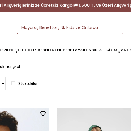
 ve Üzeri Alışverişlerinizde Ücretsiz Kargo!
🚚 1.500 TL ve Üzeri 
K
ERKEK ÇOCUK
KIZ BEBEK
ERKEK BEBEK
AYAKKABI
PLAJ GİYİM
ÇANT
uk Trençkot
Stoktakiler