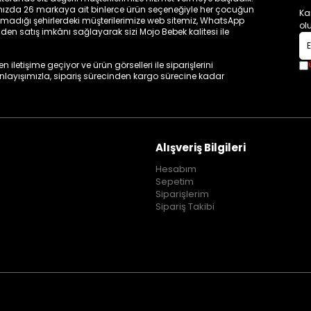
zamızda 26 markaya ait binlerce ürün seçeneğiyle her çocuğun
Ka
madığı şehirlerdeki müşterilerimize web sitemiz, WhatsApp
ol
n satış imkânı sağlayarak sizi Mojo Bebek kalitesi ile
iletişime geçiyor ve ürün görselleri ile siparişlerini
 anlayışımızla, sipariş sürecinden kargo sürecine kadar
Alışveriş Bilgileri
Hesabım
Sepetim
Siparişlerim
Sipariş Takibi