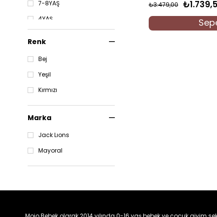
₺1.739,
7-8YAŞ
₺3.479,00
4YAŞ
Sepe
5YAŞ
Renk
6YAŞ
Bej
7YAŞ
Yeşil
8YAŞ
Kırmızı
9YAŞ
Marka
Jack Lıons
Mayoral
Mojo Bebek olarak 2014 yılında 0-16 yaş bebek ve çocuk giyim sek