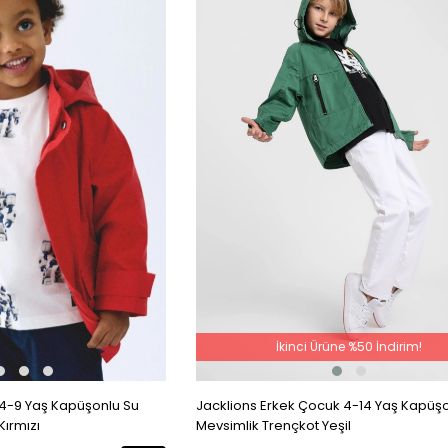
İkinci Ürüne %50 İndirim!
4-9 Yaş Kapüşonlu Su
Jacklions Erkek Çocuk 4-14 Yaş Kapüş
ırmızı
Mevsimlik Trençkot Yeşil