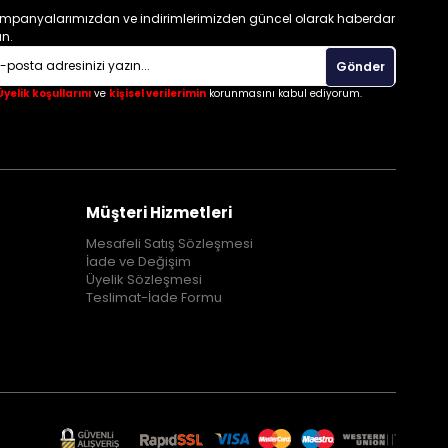
mpanyalarımızdan ve indirimlerimizden güncel olarak haberdar
un.
Gönder
Üyelik koşullarını
ve
kişisel verilerimin
korunmasını kabul ediyorum.
Müşteri Hizmetleri
Mesafeli Satış Sözleşmesi
İade ve Değişim
Üyelik Sözleşmesi
Teslimat-İade Formu