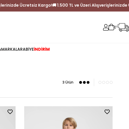
Alışverişlerinizde Ücretsiz Kargo!
🚚 1.500 TL ve Üzeri Alışverişle
0
A
MARKALAR
ABİYE
İNDİRİM
3 Ürün