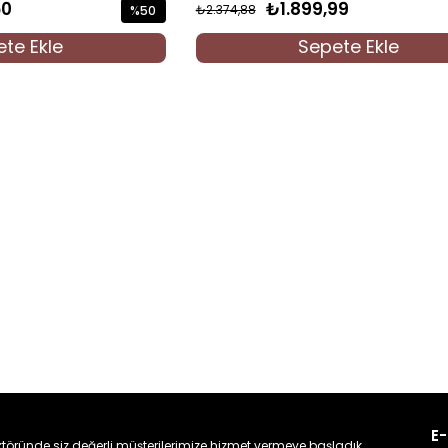
50
₺1.899,99
₺2.374,88
%50
İndirim
te Ekle
Sepete Ekle
%50İndirim
E-
töründe siz değerli müşterilerimize hizmet vermeye başladık.