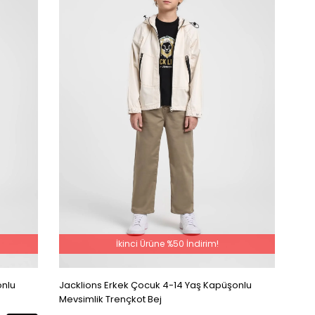
İkinci Ürüne %50 İndirim!
onlu
Jacklions Erkek Çocuk 4-14 Yaş Kapüşonlu
Mevsimlik Trençkot Bej