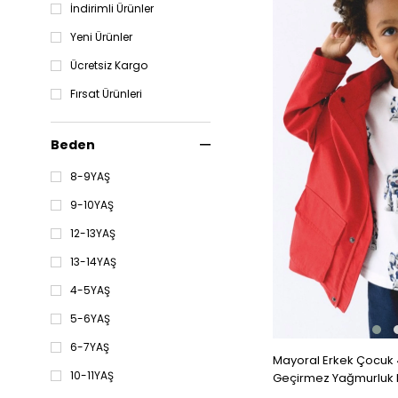
İndirimli Ürünler
Yeni Ürünler
Ücretsiz Kargo
Fırsat Ürünleri
Beden
8-9YAŞ
9-10YAŞ
12-13YAŞ
13-14YAŞ
4-5YAŞ
5-6YAŞ
6-7YAŞ
Mayoral Erkek Çocuk 
10-11YAŞ
Geçirmez Yağmurluk K