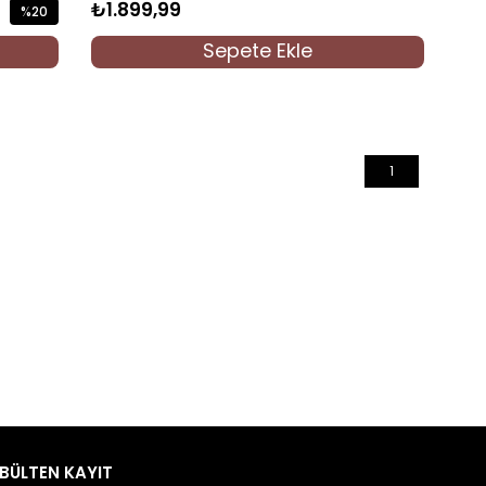
₺1.899,99
%20
İndirim
Sepete Ekle
%20İndirim
1
BÜLTEN KAYIT