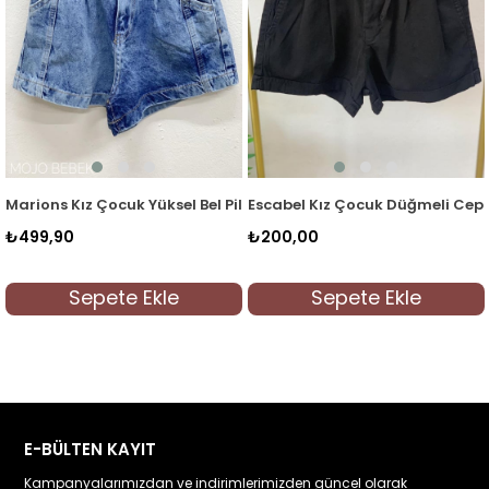
Kot Mavi
üksel Bel Pileli Kot Şort 156 Kot Mavi
Escabel Kız Çocuk Düğmeli Cepli Şort 2113 Siyah
Mojo Kız Çocuk Paça
₺200,00
₺1.099,99
Ekle
Sepete Ekle
Sepete E
E-BÜLTEN KAYIT
Kampanyalarımızdan ve indirimlerimizden güncel olarak