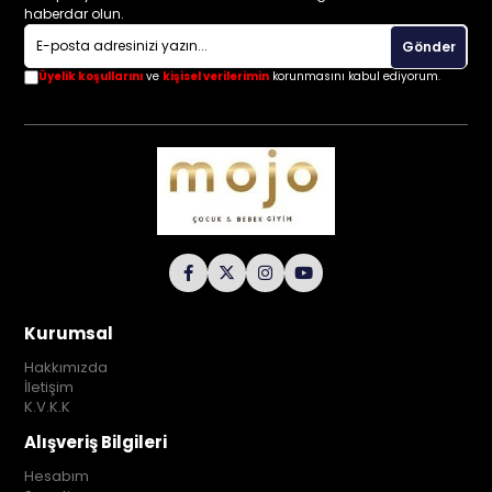
haberdar olun.
Gönder
Üyelik koşullarını
ve
kişisel verilerimin
korunmasını kabul ediyorum.
Kurumsal
Hakkımızda
İletişim
K.V.K.K
Alışveriş Bilgileri
Hesabım