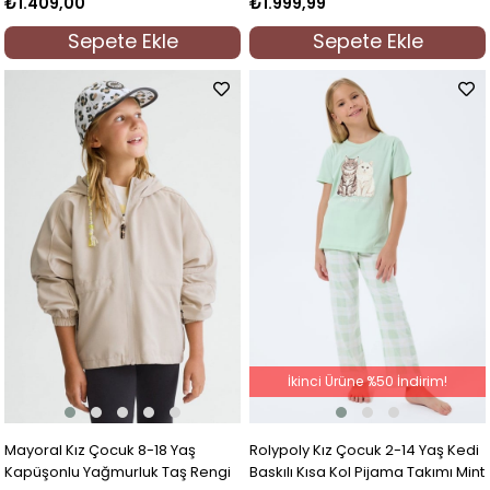
₺1.409,00
₺1.999,99
Sepete Ekle
Sepete Ekle
İkinci Ürüne %50 İndirim!
Mayoral Kız Çocuk 8-18 Yaş
Rolypoly Kız Çocuk 2-14 Yaş Kedi
Kapüşonlu Yağmurluk Taş Rengi
Baskılı Kısa Kol Pijama Takımı Mint