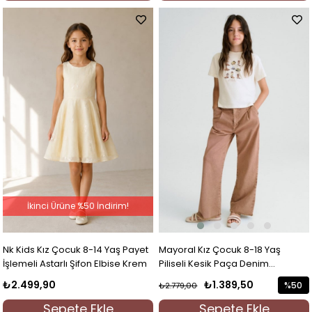
İkinci Ürüne %50 İndirim!
Mayoral Kız Çocuk 8-18 Yaş
Nk Kids Kız Çocuk 8-14 Yaş Payet
Piliseli Kesik Paça Denim
İşlemeli Astarlı Şifon Elbise Krem
Pantolon Kiremit
₺1.389,50
₺2.499,90
%50
₺2.779,00
İndirim
Sepete Ekle
Sepete Ekle