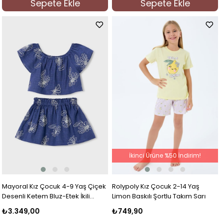
Sepete Ekle
Sepete Ekle
%50İndirim
%50İndi
İkinci Ürüne %50 İndirim!
Mayoral Kız Çocuk 4-9 Yaş Çiçek
Rolypoly Kız Çocuk 2-14 Yaş
Desenli Ketem Bluz-Etek İkili
Limon Baskılı Şortlu Takım Sarı
Takım Lacivert
₺3.349,00
₺749,90