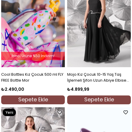
İkinci Ürüne %50 İndirim!
Cool Bottles Kız Çocuk 500 ml FLY
Mojo Kız Çocuk 10-15 Yaş Taş
FREE Bottle Mor
İşlemeli Şifon Uzun Abiye Elbise
Siyah
₺2.490,00
₺4.899,99
Sepete Ekle
Sepete Ekle
Yeni
Ürün