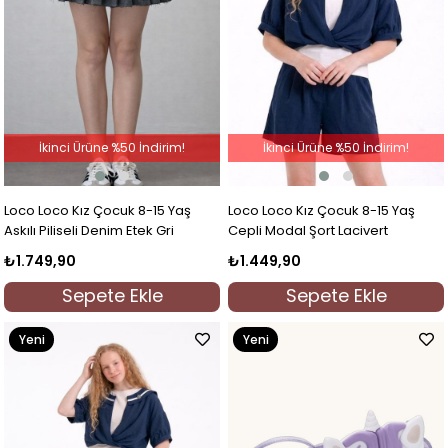
İkinci Ürüne %50 İndirim!
İkinci Ürüne %50 İndirim!
Loco Loco Kız Çocuk 8-15 Yaş
Loco Loco Kız Çocuk 8-15 Yaş
Askılı Piliseli Denim Etek Gri
Cepli Modal Şort Lacivert
₺1.749,90
₺1.449,90
Sepete Ekle
Sepete Ekle
Yeni
Yeni
Ürün
Ürün