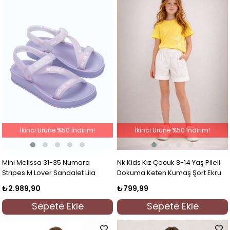
İkinci Ürüne %50 İndirim!
İkinci Ürüne %50 İndirim!
Mini Melissa 31-35 Numara
Nk Kids Kız Çocuk 8-14 Yaş Pileli
Strıpes M Lover Sandalet Lila
Dokuma Keten Kumaş Şort Ekru
₺2.989,90
₺799,99
Sepete Ekle
Sepete Ekle