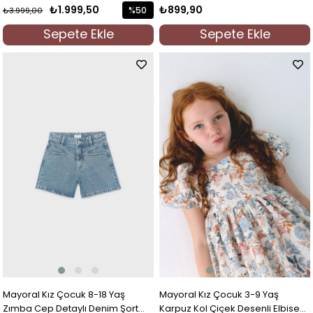
₺1.999,50
₺899,90
%50
₺3.999,00
İndirim
Sepete Ekle
Sepete Ekle
%50İndirim
Mayoral Kız Çocuk 8-18 Yaş
Mayoral Kız Çocuk 3-9 Yaş
Zımba Cep Detaylı Denim Şort
Karpuz Kol Çiçek Desenli Elbise