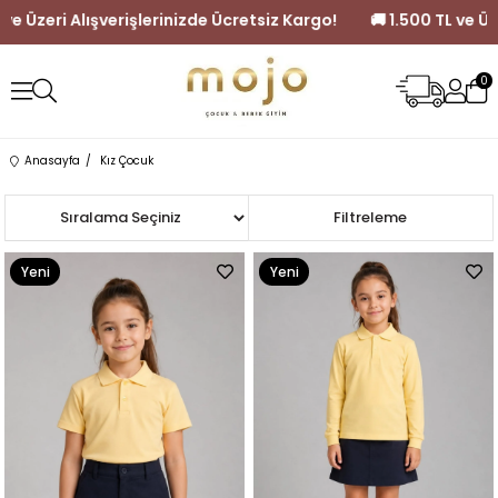
şlerinizde Ücretsiz Kargo!
🚚 1.500 TL ve Üzeri Alışverişlerinizde
0
Anasayfa
Kız Çocuk
Sıralama
Filtreleme
Yeni
Yeni
Ürün
Ürün