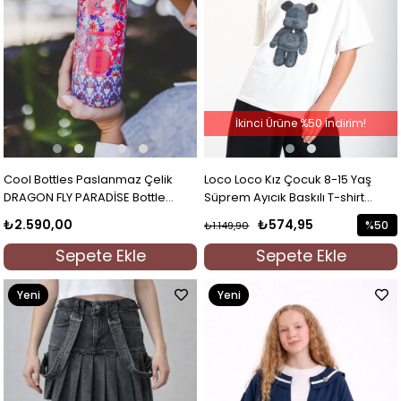
İkinci Ürüne %50 İndirim!
Cool Bottles Paslanmaz Çelik
Loco Loco Kız Çocuk 8-15 Yaş
DRAGON FLY PARADİSE Bottle
Süprem Ayıcık Baskılı T-shirt
Kırmızı
Beyaz
₺2.590,00
₺574,95
%50
₺1.149,90
İndirim
Sepete Ekle
Sepete Ekle
%50İndi
Yeni
Yeni
Ürün
Ürün