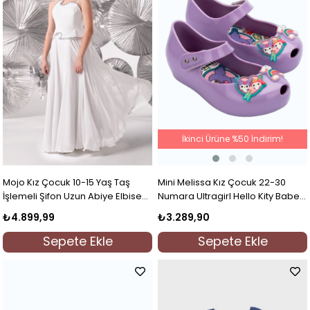
İkinci Ürüne %50 İndirim!
Mini Melissa Kız Çocuk 22-30
Mojo Kız Çocuk 10-15 Yaş Taş
Numara Ultragirl Hello Kity Babet
İşlemeli Şifon Uzun Abiye Elbise
Mor
Ekru
₺3.289,90
₺4.899,99
Sepete Ekle
Sepete Ekle