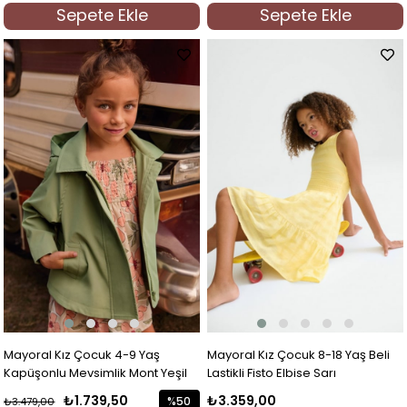
Sepete Ekle
Sepete Ekle
Mayoral Kız Çocuk 4-9 Yaş
Mayoral Kız Çocuk 8-18 Yaş Beli
Kapüşonlu Mevsimlik Mont Yeşil
Lastikli Fisto Elbise Sarı
₺1.739,50
₺3.359,00
%50
₺3.479,00