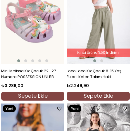
İkinci Ürüne %50 İndirim!
Mini Melissa Kız Çocuk 22- 27
Loco Loco Kız Çocuk 8-15 Yaş
Numara POSSESSION UNI BB
Fularlı Keten Takım Haki
Sandalet Mor
₺3.289,00
₺2.249,90
Sepete Ekle
Sepete Ekle
Yeni
Yeni
Ürün
Ürün