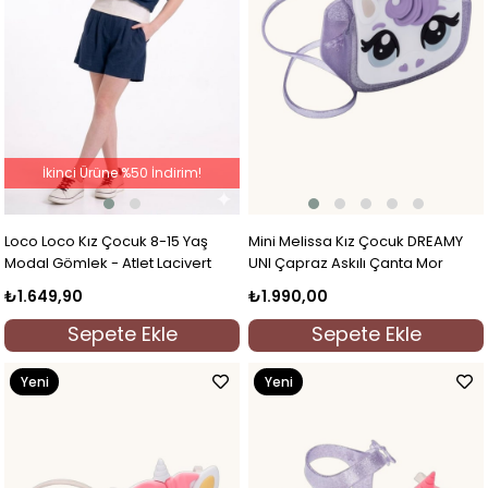
İkinci Ürüne %50 İndirim!
Loco Loco Kız Çocuk 8-15 Yaş
Mini Melissa Kız Çocuk DREAMY
Modal Gömlek - Atlet Lacivert
UNI Çapraz Askılı Çanta Mor
₺1.649,90
₺1.990,00
Sepete Ekle
Sepete Ekle
Yeni
Yeni
Ürün
Ürün