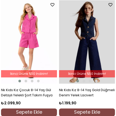
İkinci Ürüne %50 İndirim!
İkinci Ürüne %50 İndirim!
Nk Kids Kız Çocuk 8-14 Yaş Gül
Nk Kids Kız 8-14 Yaş Gold Düğmeli
Detaylı Yelekli Şort Takım Fuşya
Denim Yelek Lacivert
₺2.099,90
₺1.199,90
Sepete Ekle
Sepete Ekle