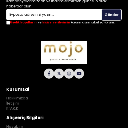
Kampanyalarımızdan ve indirimlerimizden güncel olarak
haberdar olun.
Gönder
Üyelik koşullarını
ve
kişisel verilerimin
korunmasını kabul ediyorum.
Kurumsal
Hakkımızda
İletişim
K.V.K.K
Alışveriş Bilgileri
Hesabım