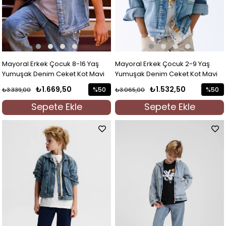
Mayoral Erkek Çocuk 8-16 Yaş
Mayoral Erkek Çocuk 2-9 Yaş
Yumuşak Denim Ceket Kot Mavi
Yumuşak Denim Ceket Kot Mavi
₺1.669,50
₺1.532,50
%50
%50
₺3.339,00
₺3.065,00
İndirim
İndirim
Sepete Ekle
Sepete Ekle
%50İndirim
%50İndi