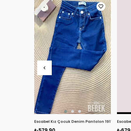
Escabel Kız Çocuk Denim Pantolon 1917 Lacivert
Escabe
₺579,90
₺679