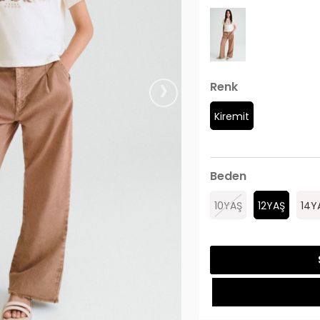
›
Renk
Kiremit
Beden
10YAŞ
12YAŞ
14Y