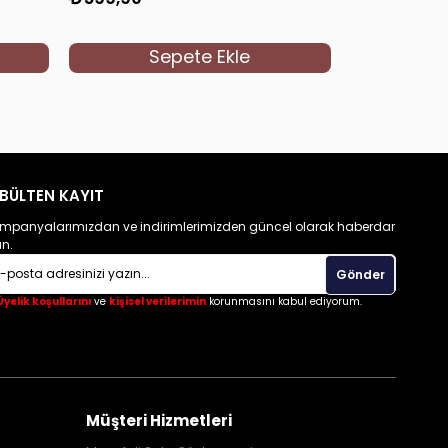
Sepete Ekle
S
BÜLTEN KAYIT
mpanyalarımızdan ve indirimlerimizden güncel olarak haberdar
un.
Gönder
Üyelik koşullarını
ve
kişisel verilerimin
korunmasını kabul ediyorum.
Müşteri Hizmetleri