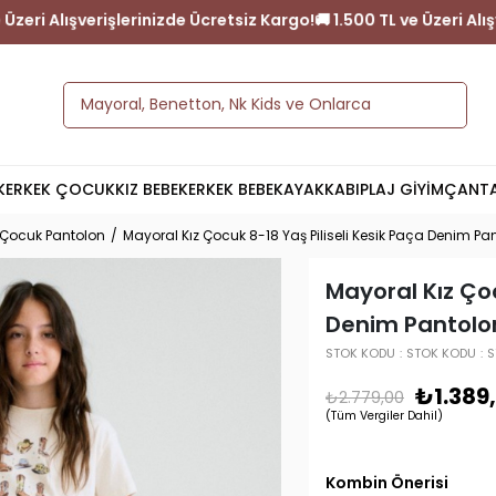
go!
🚚 1.500 TL ve Üzeri Alışverişlerinizde Ücretsiz Kargo!
🚚 1.500
K
ERKEK ÇOCUK
KIZ BEBEK
ERKEK BEBEK
AYAKKABI
PLAJ GİYİM
ÇANT
 Çocuk Pantolon
Mayoral Kız Çocuk 8-18 Yaş Piliseli Kesik Paça Denim Pan
Mayoral Kız Çoc
Denim Pantolon
STOK KODU
STOK KODU
S
₺1.389
₺2.779,00
(Tüm Vergiler Dahil)
Kombin Önerisi