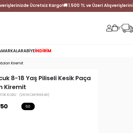
 TL ve Üzeri Alışverişlerinizde Ücretsiz Kargo!
🚚 1.500 TL ve Üze
0
A
MARKALAR
ABİYE
İNDİRİM
tolon Kiremit
uk 8-18 Yaş Piliseli Kesik Paça
 Kiremit
TOK KODU
(26YKCMYR6549)
,50
50