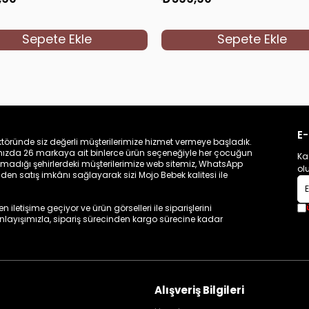
Sepete Ekle
Sepete Ekle
E-
töründe siz değerli müşterilerimize hizmet vermeye başladık.
zamızda 26 markaya ait binlerce ürün seçeneğiyle her çocuğun
Ka
madığı şehirlerdeki müşterilerimize web sitemiz, WhatsApp
ol
n satış imkânı sağlayarak sizi Mojo Bebek kalitesi ile
iletişime geçiyor ve ürün görselleri ile siparişlerini
 anlayışımızla, sipariş sürecinden kargo sürecine kadar
Alışveriş Bilgileri