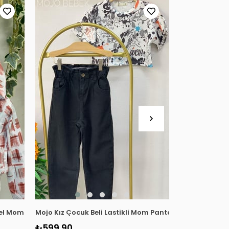
el Mom Jean 2184 Kiremit
Mojo Kız Çocuk Beli Lastikli Mom Pantolon 2193 Siyah
Escabel Kız Ç
₺599,90
₺699,90