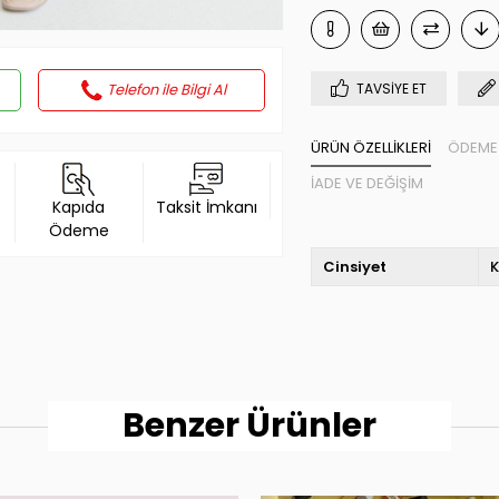
Telefon ile Bilgi Al
TAVSIYE ET
ÜRÜN ÖZELLIKLERI
ÖDEME 
İADE VE DEĞIŞIM
Kapıda
Taksit İmkanı
Ödeme
Cinsiyet
K
Benzer Ürünler