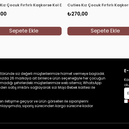
 Beyaz
Kız Çocuk Fırfırlı Kaşkorse Kol Detaylı Bluz 3292 Mint
Cuties Kız Çocuk Fırfırlı Kaşko
,00
₺270,00
Sepete Ekle
Sepete Ekle
E-
töründe siz değerli müşterilerimize hizmet vermeye başladık.
zamızda 26 markaya ait binlerce ürün seçeneğiyle her çocuğun
Ka
madığı şehirlerdeki müşterilerimize web sitemiz, WhatsApp
ol
n satış imkânı sağlayarak sizi Mojo Bebek kalitesi ile
iletişime geçiyor ve ürün görselleri ile siparişlerini
 anlayışımızla, sipariş sürecinden kargo sürecine kadar