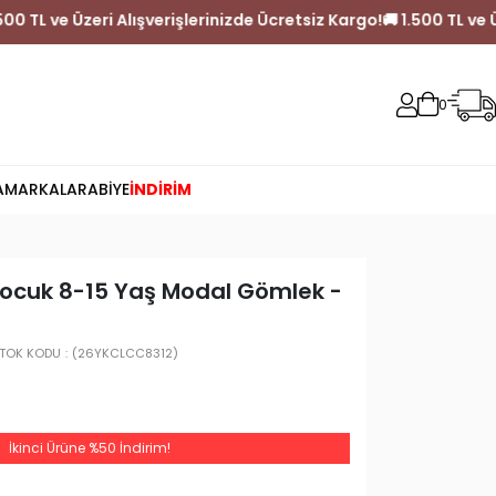
Kargo!
🚚 1.500 TL ve Üzeri Alışverişlerinizde Ücretsiz Kargo!
🚚 1
0
A
MARKALAR
ABİYE
İNDİRİM
Çocuk 8-15 Yaş Modal Gömlek -
TOK KODU
(26YKCLCC8312)
İkinci Ürüne %50 İndirim!