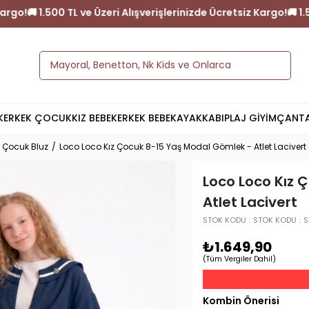
 Ücretsiz Kargo!
🚚 1.500 TL ve Üzeri Alışverişlerinizde Ücretsiz 
K
ERKEK ÇOCUK
KIZ BEBEK
ERKEK BEBEK
AYAKKABI
PLAJ GİYİM
ÇANT
z Çocuk Bluz
Loco Loco Kız Çocuk 8-15 Yaş Modal Gömlek - Atlet Lacivert
Loco Loco Kız 
Atlet Lacivert
STOK KODU
STOK KODU
S
₺1.649,90
(Tüm Vergiler Dahil)
Kombin Önerisi