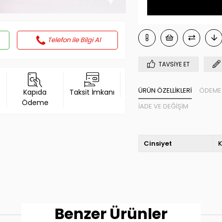
Telefon ile Bilgi Al
TAVSIYE ET
ÜRÜN ÖZELLIKLERI
ÖDEME 
Kapıda
Taksit İmkanı
Ödeme
İADE VE DEĞIŞIM
Cinsiyet
K
Benzer Ürünler