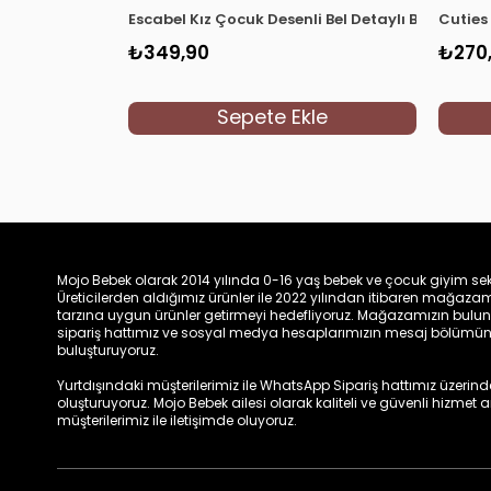
Escabel Kız Çocuk Desenli Bel Detaylı Bluz 35323
Cuties 
₺349,90
₺270
Sepete Ekle
Mojo Bebek olarak 2014 yılında 0-16 yaş bebek ve çocuk giyim sek
Üreticilerden aldığımız ürünler ile 2022 yılından itibaren mağa
tarzına uygun ürünler getirmeyi hedefliyoruz. Mağazamızın bulun
sipariş hattımız ve sosyal medya hesaplarımızın mesaj bölümünde
buluşturuyoruz.
Yurtdışındaki müşterilerimiz ile WhatsApp Sipariş hattımız üzerinden 
oluşturuyoruz. Mojo Bebek ailesi olarak kaliteli ve güvenli hizmet
müşterilerimiz ile iletişimde oluyoruz.