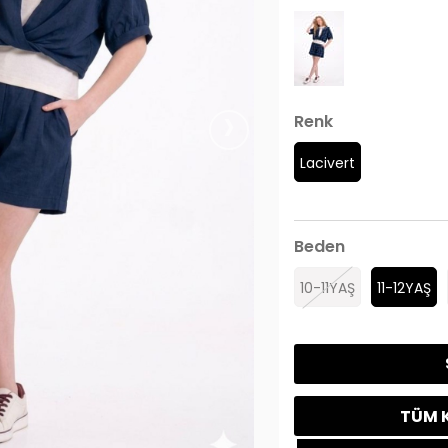
›
Renk
Lacivert
Beden
10-11YAŞ
11-12YAŞ
TÜM K