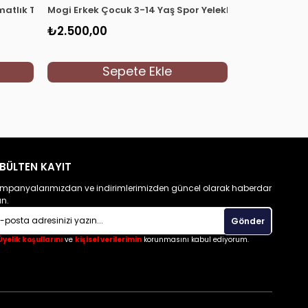
atlık Takım Elbise Set 20322 Beyaz
Mogi Erkek Çocuk 3-14 Yaş Spor Yelekli Ceketli Takım E
Mogi Erkek Çoc
₺2.500,00
₺2.650,00
Sepete Ekle
S
BÜLTEN KAYIT
mpanyalarımızdan ve indirimlerimizden güncel olarak haberdar
un.
Gönder
Üyelik koşullarını
ve
kişisel verilerimin
korunmasını kabul ediyorum.