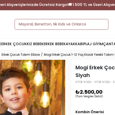
!
🚚 1.500 TL ve Üzeri Alışverişlerinizde Ücretsiz Kargo!
🚚 1.500 
K
ERKEK ÇOCUK
KIZ BEBEK
ERKEK BEBEK
AYAKKABI
PLAJ GİYİM
ÇANT
Erkek Çocuk Takım Elbise
Mogi Erkek Çocuk 1-12 Yaş Klasik Yelekli Takım
Mogi Erkek Çocu
Siyah
STOK KODU
STOK KODU
S
₺2.500,00
(Tüm Vergiler Dahil)
Kombin Önerisi