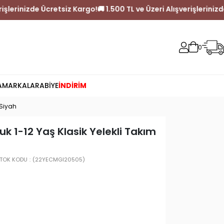
TL ve Üzeri Alışverişlerinizde Ücretsiz Kargo!
🚚 1.500 TL ve Üzer
0
A
MARKALAR
ABİYE
İNDİRİM
 Siyah
k 1-12 Yaş Klasik Yelekli Takım
TOK KODU
(22YECMGI20505)