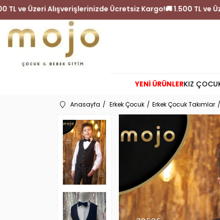
 Kargo!
🚚 1.500 TL ve Üzeri Alışverişlerinizde Ücretsiz Kargo
YENİ ÜRÜNLER
KIZ ÇOCU
Anasayfa
Erkek Çocuk
Erkek Çocuk Takımlar