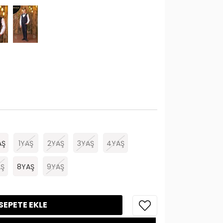
AŞ
1YAŞ
2YAŞ
3YAŞ
4YAŞ
Ş
8YAŞ
9YAŞ