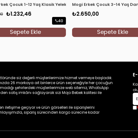
Bordo
rkek Çocuk 1-12 Yaş Klasik Yelekli Takım Mavi
Mogi Erkek Çocuk 3-14 Yaş Dam
₺1.232,46
₺2.650,00
10
%40
İndirim
Sepete Ekle
Sepete Ekle
%40İndirim
E-
töründe siz değerli müşterilerimize hizmet vermeye başladık.
zamızda 26 markaya ait binlerce ürün seçeneğiyle her çocuğun
Ka
madığı şehirlerdeki müşterilerimize web sitemiz, WhatsApp
ol
n satış imkânı sağlayarak sizi Mojo Bebek kalitesi ile
iletişime geçiyor ve ürün görselleri ile siparişlerini
 anlayışımızla, sipariş sürecinden kargo sürecine kadar