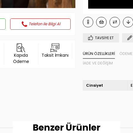
Telefon ile Bilgi Al
TAVSIYE ET
ÜRÜN ÖZELLIKLERI
ÖDEME 
Kapıda
Taksit İmkanı
Ödeme
İADE VE DEĞIŞIM
Cinsiyet
E
Benzer Ürünler