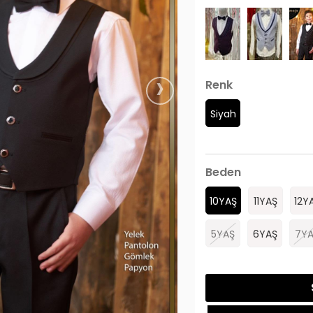
›
Renk
Siyah
Beden
10YAŞ
11YAŞ
12Y
5YAŞ
6YAŞ
7YA