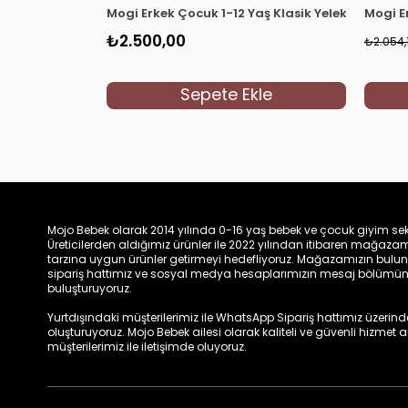
Mogi Erkek Çocuk 1-12 Yaş Klasik Yelekli Takım 
Mogi E
₺2.500,00
₺2.054,
Sepete Ekle
Mojo Bebek olarak 2014 yılında 0-16 yaş bebek ve çocuk giyim sek
Üreticilerden aldığımız ürünler ile 2022 yılından itibaren mağa
tarzına uygun ürünler getirmeyi hedefliyoruz. Mağazamızın bulun
sipariş hattımız ve sosyal medya hesaplarımızın mesaj bölümünde
buluşturuyoruz.
Yurtdışındaki müşterilerimiz ile WhatsApp Sipariş hattımız üzerinden 
oluşturuyoruz. Mojo Bebek ailesi olarak kaliteli ve güvenli hizmet
müşterilerimiz ile iletişimde oluyoruz.