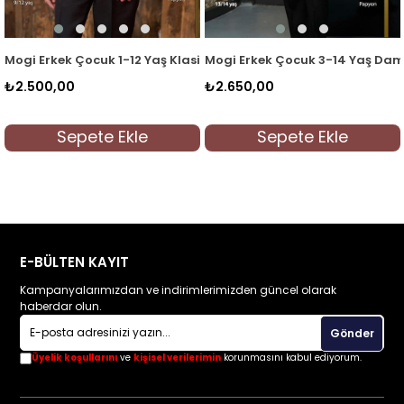
i
-12 Yaş Klasik Yelekli Takım Siyah
Mogi Erkek Çocuk 3-14 Yaş Damatlık Takım Elbise S
Mogi Erkek Çocuk 3-
₺2.650,00
₺2.500,00
Ekle
Sepete Ekle
Sepete E
E-BÜLTEN KAYIT
Kampanyalarımızdan ve indirimlerimizden güncel olarak
haberdar olun.
Gönder
Üyelik koşullarını
ve
kişisel verilerimin
korunmasını kabul ediyorum.