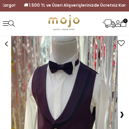
e Ücretsiz Kargo!
🚚 1.500 TL ve Üzeri Alışverişlerinizde Ücre
0
›