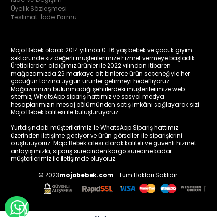
Üyelik Sözleşmesi
Teslimat-İade Formu
Mojo Bebek olarak 2014 yılında 0-16 yaş bebek ve çocuk giyim
sektöründe siz değerli müşterilerimize hizmet vermeye başladık.
Üreticilerden aldığımız ürünler ile 2022 yılından itibaren
mağazamızda 26 markaya ait binlerce ürün seçeneğiyle her
çocuğun tarzına uygun ürünler getirmeyi hedefliyoruz.
Mağazamızın bulunmadığı şehirlerdeki müşterilerimize web
sitemiz, WhatsApp sipariş hattımız ve sosyal medya
hesaplarımızın mesaj bölümünden satış imkânı sağlayarak sizi
Mojo Bebek kalitesi ile buluşturuyoruz.
Yurtdışındaki müşterilerimiz ile WhatsApp Sipariş hattımız
üzerinden iletişime geçiyor ve ürün görselleri ile siparişlerini
oluşturuyoruz. Mojo Bebek ailesi olarak kaliteli ve güvenli hizmet
anlayışımızla, sipariş sürecinden kargo sürecine kadar
müşterilerimiz ile iletişimde oluyoruz.
© 2023
mojobebek.com
- Tüm Hakları Saklıdır.
WHATSAPP İLE BİLGİ AL