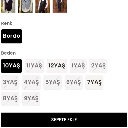
Renk
Bordo
Beden
10YAŞ
11YAŞ
12YAŞ
1YAŞ
2YAŞ
3YAŞ
4YAŞ
5YAŞ
6YAŞ
7YAŞ
8YAŞ
9YAŞ