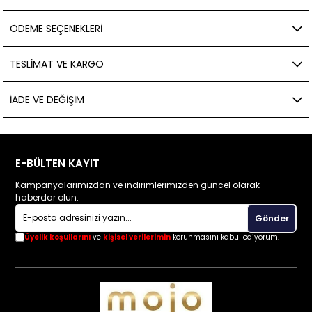
ÖDEME SEÇENEKLERI
TESLIMAT VE KARGO
İADE VE DEĞIŞIM
E-BÜLTEN KAYIT
Kampanyalarımızdan ve indirimlerimizden güncel olarak
haberdar olun.
Gönder
Üyelik koşullarını
ve
kişisel verilerimin
korunmasını kabul ediyorum.