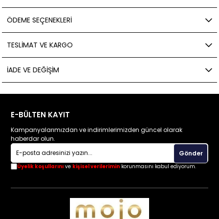
ÖDEME SEÇENEKLERI
TESLIMAT VE KARGO
İADE VE DEĞIŞIM
E-BÜLTEN KAYIT
Kampanyalarımızdan ve indirimlerimizden güncel olarak
haberdar olun.
Gönder
Üyelik koşullarını
ve
kişisel verilerimin
korunmasını kabul ediyorum.