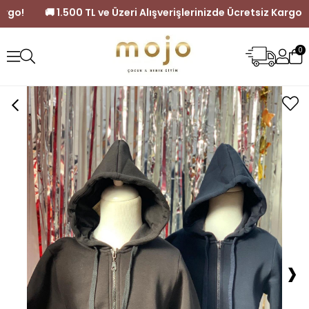
cretsiz Kargo!
🚚 1.500 TL ve Üzeri Alışverişlerinizde Ücretsi
0
›