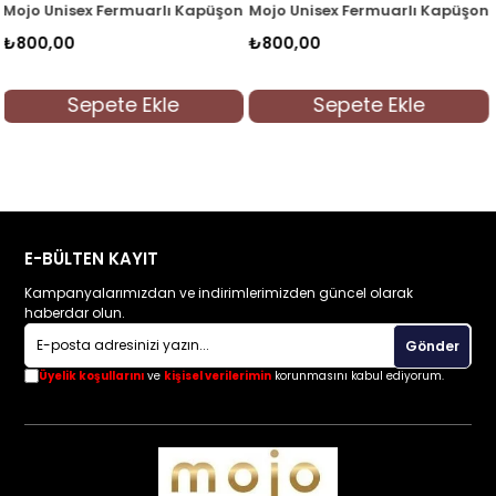
nlu Hırka 5046 Füme
Mojo Unisex Fermuarlı Kapüşonlu Hırka 5046 Lacivert
Woorage Unisex Çocuk Kapüşon
₺800,00
₺800,00
Sepete Ekle
Sepete Ekle
E-BÜLTEN KAYIT
Kampanyalarımızdan ve indirimlerimizden güncel olarak
haberdar olun.
Gönder
Üyelik koşullarını
ve
kişisel verilerimin
korunmasını kabul ediyorum.