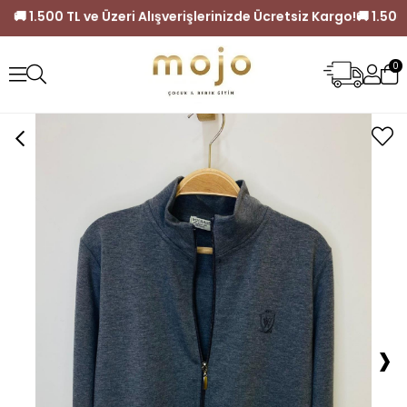
iz Kargo!
🚚 1.500 TL ve Üzeri Alışverişlerinizde Ücretsiz Kar
0
›