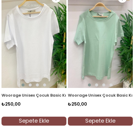
03 Siyah
Çocuk Basic Kısa Kol T-shirt 5203 Beyaz
Woorage Unisex Çocuk Basic Kısa Kol T-shirt 520
Woorage Unisex Ç
₺250,00
₺250,00
 Ekle
Sepete Ekle
Sepete