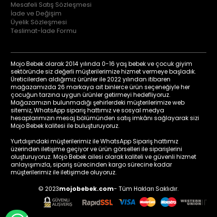
Mesafeli Satış Sözleşmesi
İade ve Değişim
Üyelik Sözleşmesi
Teslimat-İade Formu
Mojo Bebek olarak 2014 yılında 0-16 yaş bebek ve çocuk giyim
sektöründe siz değerli müşterilerimize hizmet vermeye başladık.
Üreticilerden aldığımız ürünler ile 2022 yılından itibaren
mağazamızda 26 markaya ait binlerce ürün seçeneğiyle her
çocuğun tarzına uygun ürünler getirmeyi hedefliyoruz.
Mağazamızın bulunmadığı şehirlerdeki müşterilerimize web
sitemiz, WhatsApp sipariş hattımız ve sosyal medya
hesaplarımızın mesaj bölümünden satış imkânı sağlayarak sizi
Mojo Bebek kalitesi ile buluşturuyoruz.
Yurtdışındaki müşterilerimiz ile WhatsApp Sipariş hattımız
üzerinden iletişime geçiyor ve ürün görselleri ile siparişlerini
oluşturuyoruz. Mojo Bebek ailesi olarak kaliteli ve güvenli hizmet
anlayışımızla, sipariş sürecinden kargo sürecine kadar
müşterilerimiz ile iletişimde oluyoruz.
© 2023
mojobebek.com
- Tüm Hakları Saklıdır.