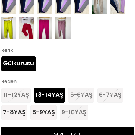
Renk
Gülkurusu
Beden
11-12YAŞ
13-14YAŞ
5-6YAŞ
6-7YAŞ
7-8YAŞ
8-9YAŞ
9-10YAŞ