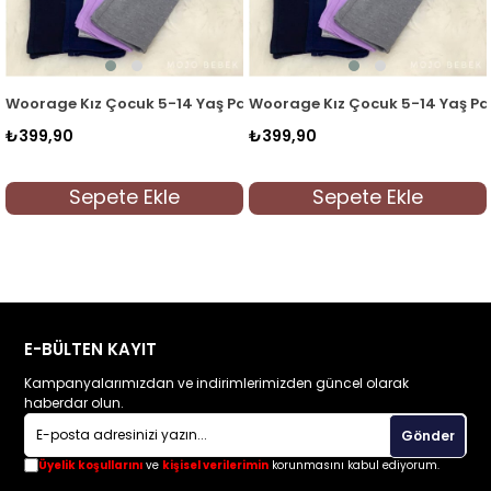
 Tayt Füme
ge Kız Çocuk 5-14 Yaş Pamuklu Tayt Gri
Woorage Kız Çocuk 5-14 Yaş Pamuklu T
Woorag
90
₺399,90
₺399,
Sepete Ekle
Sepete Ekle
E-BÜLTEN KAYIT
Kampanyalarımızdan ve indirimlerimizden güncel olarak
haberdar olun.
Gönder
Üyelik koşullarını
ve
kişisel verilerimin
korunmasını kabul ediyorum.