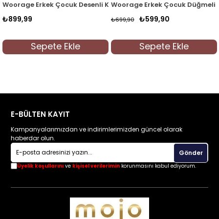
rı
i Katlamalı Kol Gömlek 4016 Kırmızı
Woorage Erkek Çocuk Düğmeli Yaka Gömlek 4014 Mavi
Woorage Erkek Çocuk Düğme
₺599,90
₺599,90
₺699,90
₺699,90
Sepete Ekle
Sepete Ekle
E-BÜLTEN KAYIT
Kampanyalarımızdan ve indirimlerimizden güncel olarak
haberdar olun.
Gönder
Üyelik koşullarını
ve
kişisel verilerimin
korunmasını kabul ediyorum.