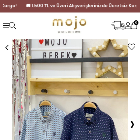
e Ücretsiz Kargo!
🚚 1.500 TL ve Üzeri Alışverişlerinizde Ücre
0
›