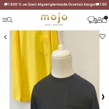
siz Kargo!
🚚 1.500 TL ve Üzeri Alışverişlerinizde Ücretsiz Ka
0
›