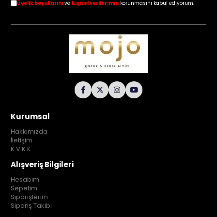
Üyelik koşullarını
ve
kişisel verilerimin
korunmasını kabul ediyorum.
Kurumsal
Hakkımızda
İletişim
K.V.K.K
Alışveriş Bilgileri
Hesabım
Sepetim
Siparişlerim
Sipariş Takibi