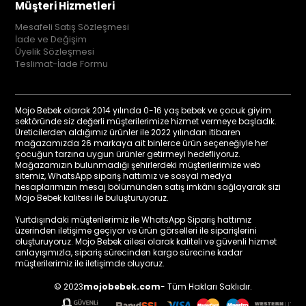
Müşteri Hizmetleri
Mesafeli Satış Sözleşmesi
İade ve Değişim
Üyelik Sözleşmesi
Teslimat-İade Formu
Mojo Bebek olarak 2014 yılında 0-16 yaş bebek ve çocuk giyim
sektöründe siz değerli müşterilerimize hizmet vermeye başladık.
Üreticilerden aldığımız ürünler ile 2022 yılından itibaren
mağazamızda 26 markaya ait binlerce ürün seçeneğiyle her
çocuğun tarzına uygun ürünler getirmeyi hedefliyoruz.
Mağazamızın bulunmadığı şehirlerdeki müşterilerimize web
sitemiz, WhatsApp sipariş hattımız ve sosyal medya
hesaplarımızın mesaj bölümünden satış imkânı sağlayarak sizi
Mojo Bebek kalitesi ile buluşturuyoruz.
Yurtdışındaki müşterilerimiz ile WhatsApp Sipariş hattımız
üzerinden iletişime geçiyor ve ürün görselleri ile siparişlerini
oluşturuyoruz. Mojo Bebek ailesi olarak kaliteli ve güvenli hizmet
anlayışımızla, sipariş sürecinden kargo sürecine kadar
müşterilerimiz ile iletişimde oluyoruz.
© 2023
mojobebek.com
- Tüm Hakları Saklıdır.