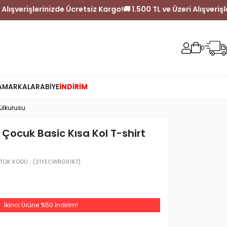
.500 TL ve Üzeri Alışverişlerinizde Ücretsiz Kargo!
🚚 1.500 TL ve
0
A
MARKALAR
ABİYE
İNDİRİM
ülkurusu
Çocuk Basic Kısa Kol T-shirt
TOK KODU
(21YECWRG9187)
İkinci Ürüne %50 İndirim!