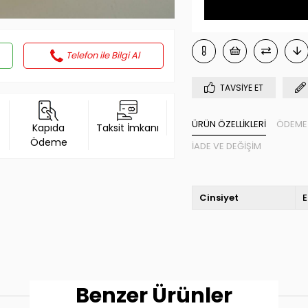
Telefon ile Bilgi Al
TAVSIYE ET
ÜRÜN ÖZELLIKLERI
ÖDEME 
Kapıda
Taksit İmkanı
Ödeme
İADE VE DEĞIŞIM
Cinsiyet
E
Benzer Ürünler