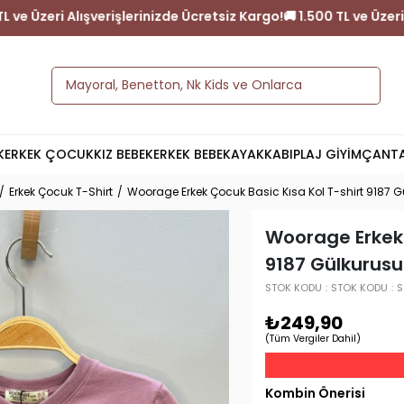
Kargo!
🚚 1.500 TL ve Üzeri Alışverişlerinizde Ücretsiz Kargo!
🚚 1
K
ERKEK ÇOCUK
KIZ BEBEK
ERKEK BEBEK
AYAKKABI
PLAJ GİYİM
ÇANT
Erkek Çocuk T-Shirt
Woorage Erkek Çocuk Basic Kısa Kol T-shirt 9187 G
Woorage Erkek 
9187 Gülkurusu
STOK KODU
STOK KODU
S
₺249,90
(Tüm Vergiler Dahil)
Kombin Önerisi