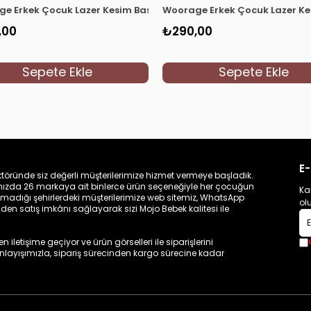
t 0360 Krem
e Erkek Çocuk Lazer Kesim Basic T-shirt 0360 Lacivert
Woorage Erkek Çocuk Lazer Kes
,00
₺290,00
Sepete Ekle
Sepete Ekle
E-
töründe siz değerli müşterilerimize hizmet vermeye başladık.
zamızda 26 markaya ait binlerce ürün seçeneğiyle her çocuğun
Ka
madığı şehirlerdeki müşterilerimize web sitemiz, WhatsApp
ol
n satış imkânı sağlayarak sizi Mojo Bebek kalitesi ile
iletişime geçiyor ve ürün görselleri ile siparişlerini
 anlayışımızla, sipariş sürecinden kargo sürecine kadar