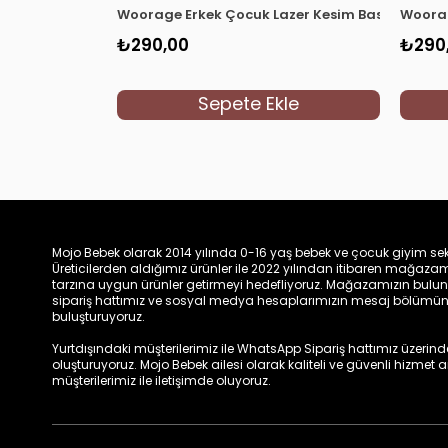
Woorage Erkek Çocuk Lazer Kesim Basic T-shir
Woorag
₺290,00
₺290
Sepete Ekle
Mojo Bebek olarak 2014 yılında 0-16 yaş bebek ve çocuk giyim sek
Üreticilerden aldığımız ürünler ile 2022 yılından itibaren mağa
tarzına uygun ürünler getirmeyi hedefliyoruz. Mağazamızın bulun
sipariş hattımız ve sosyal medya hesaplarımızın mesaj bölümünde
buluşturuyoruz.
Yurtdışındaki müşterilerimiz ile WhatsApp Sipariş hattımız üzerinden 
oluşturuyoruz. Mojo Bebek ailesi olarak kaliteli ve güvenli hizmet
müşterilerimiz ile iletişimde oluyoruz.