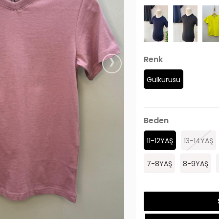
›
Renk
Gülkurusu
Beden
11-12YAŞ
13-14YAŞ
7-8YAŞ
8-9YAŞ