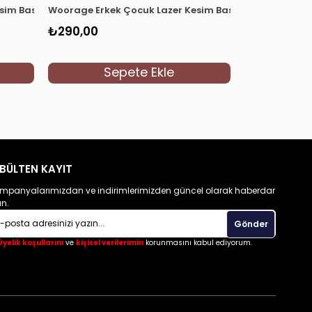
im Basic T-shirt 0360 Mavi
Woorage Erkek Çocuk Lazer Kesim Basic T-shirt 0360 
Woorage Erkek
₺290,00
₺249,90
Sepete Ekle
S
BÜLTEN KAYIT
mpanyalarımızdan ve indirimlerimizden güncel olarak haberdar
un.
Gönder
Üyelik koşullarını
ve
kişisel verilerimin
korunmasını kabul ediyorum.