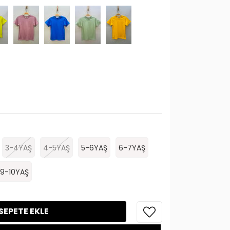
3-4YAŞ
4-5YAŞ
5-6YAŞ
6-7YAŞ
9-10YAŞ