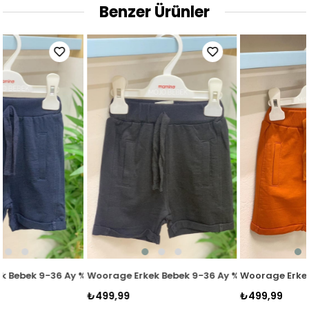
Benzer Ürünler
rt 4053 Kiremit
%100 Pamuk Duble Paça Penye Şort 4053 Lacivert
Woorage Erkek Bebek 9-36 Ay %100 Pamuk Duble Paça Penye Şo
Woorage Erkek Bebek 9-36 Ay %
₺499,99
₺499,99