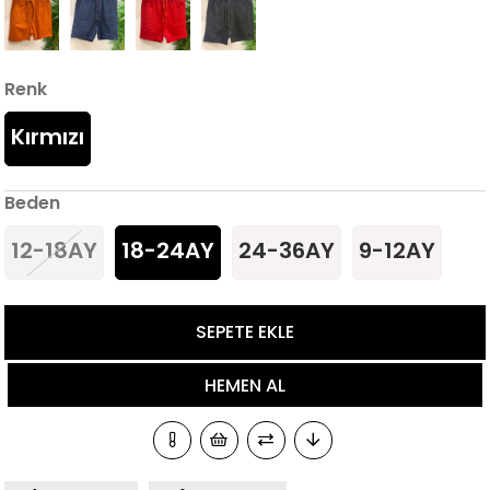
Renk
Kırmızı
Beden
12-18AY
18-24AY
24-36AY
9-12AY