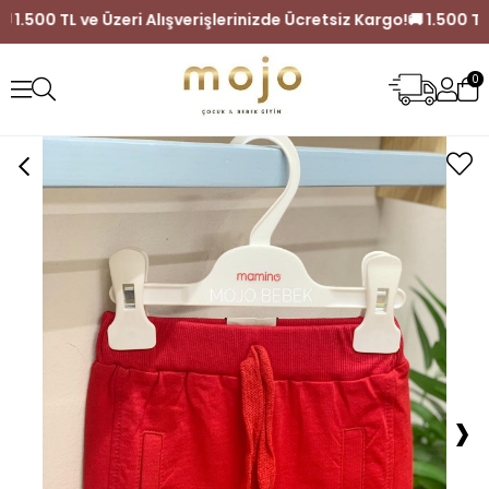
 Kargo!
🚚 1.500 TL ve Üzeri Alışverişlerinizde Ücretsiz Kargo
0
›