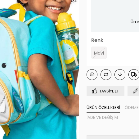
Ürü
›
Renk
Mavi
TAVSIYE ET
ÜRÜN ÖZELLIKLERI
ÖDEME 
İADE VE DEĞIŞIM