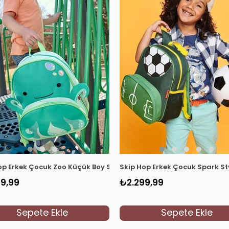
antası Uzay Mavi
op Erkek Çocuk Zoo Küçük Boy Sırt Çantası Ahtapot Yeşil
Skip Hop Erkek Çocuk Spark Sty
9,99
₺2.299,99
Sepete Ekle
Sepete Ekle