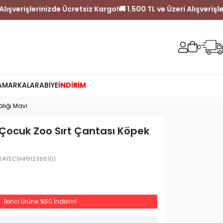
500 TL ve Üzeri Alışverişlerinizde Ücretsiz Kargo!
🚚 1.500 TL ve 
0
A
MARKALAR
ABİYE
İNDİRİM
alığı Mavi
 Çocuk Zoo Sırt Çantası Köpek
24YECSHP91236610)
İkinci Ürüne %50 İndirim!