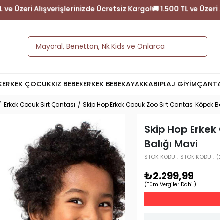
argo!
🚚 1.500 TL ve Üzeri Alışverişlerinizde Ücretsiz Kargo!
🚚 1.
K
ERKEK ÇOCUK
KIZ BEBEK
ERKEK BEBEK
AYAKKABI
PLAJ GİYİM
ÇANT
Erkek Çocuk Sırt Çantası
Skip Hop Erkek Çocuk Zoo Sırt Çantası Köpek B
Skip Hop Erkek
Balığı Mavi
STOK KODU
STOK KODU
(
₺2.299,99
(Tüm Vergiler Dahil)