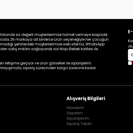
E-
töründe siz değerli müşterilerimize hizmet vermeye başladık.
zamızda 26 markaya ait binlerce ürün seçeneğiyle her çocuğun
Ka
madığı şehirlerdeki müşterilerimize web sitemiz, WhatsApp
ol
n satış imkânı sağlayarak sizi Mojo Bebek kalitesi ile
iletişime geçiyor ve ürün görselleri ile siparişlerini
 anlayışımızla, sipariş sürecinden kargo sürecine kadar
Alışveriş Bilgileri
Hesabım
Sepetim
Siparişlerim
Sipariş Takibi