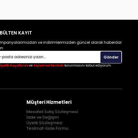
BÜLTEN KAYIT
mpanyalarımızdan ve indirimlerimizden güncel olarak haberdar
un.
Gönder
Üyelik koşullarını
ve
kişisel verilerimin
korunmasını kabul ediyorum.
Müşteri Hizmetleri
Mesafeli Satış Sözleşmesi
İade ve Değişim
Üyelik Sözleşmesi
Teslimat-İade Formu