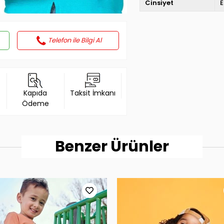
Cinsiyet
E
Telefon ile Bilgi Al
Kapıda
Taksit İmkanı
Ödeme
Benzer Ürünler