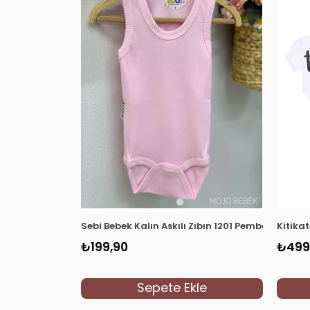
Sebi Bebek Kalın Askılı Zıbın 1201 Pembe
Kitika
₺199,90
₺499
Sepete Ekle