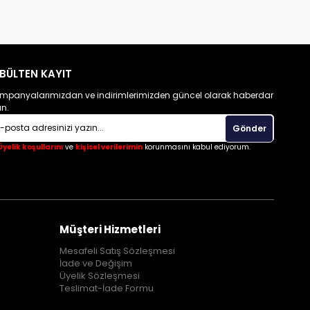
BÜLTEN KAYIT
mpanyalarımızdan ve indirimlerimizden güncel olarak haberdar
un.
Gönder
Üyelik koşullarını
ve
kişisel verilerimin
korunmasını kabul ediyorum.
Müşteri Hizmetleri
Mesafeli Satış Sözleşmesi
İade ve Değişim
Üyelik Sözleşmesi
Teslimat-İade Formu