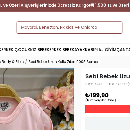
argo!
🚚 1.500 TL ve Üzeri Alışverişlerinizde Ücretsiz Kargo!
🚚 1.
K
ERKEK ÇOCUK
KIZ BEBEK
ERKEK BEBEK
AYAKKABI
PLAJ GİYİM
ÇANT
x Body & Zıbın
Sebi Bebek Uzun Kollu Zıbın 9008 Somon
Sebi Bebek Uzu
STOK KODU
STOK KODU
(
₺199,90
(Tüm Vergiler Dahil)