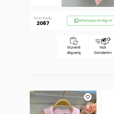
Ürün Kodu
WhatsApp ile Bilgi Al
2067
Güvenli
Hızlı
Alışveriş
Gönderim