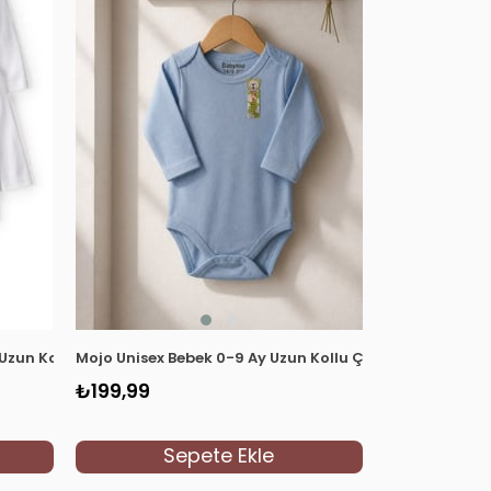
Uzun Kollu 4'lü Body Beyaz
Mojo Unisex Bebek 0-9 Ay Uzun Kollu Çıtçıtlı Zıbın Mavi
₺199,99
Sepete Ekle