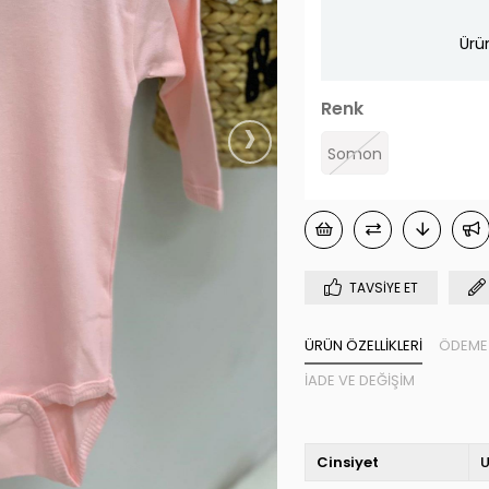
Ürü
Renk
›
Somon
TAVSIYE ET
ÜRÜN ÖZELLIKLERI
ÖDEME 
İADE VE DEĞIŞIM
Cinsiyet
U