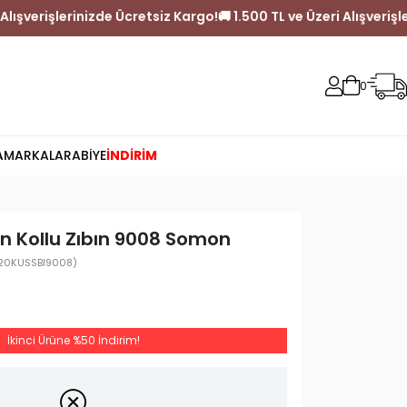
500 TL ve Üzeri Alışverişlerinizde Ücretsiz Kargo!
🚚 1.500 TL ve 
0
A
MARKALAR
ABİYE
İNDİRİM
n Kollu Zıbın 9008 Somon
20KUSSBI9008)
İkinci Ürüne %50 İndirim!