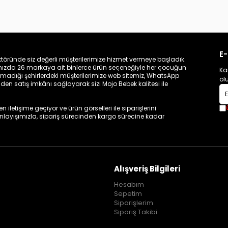
E-
töründe siz değerli müşterilerimize hizmet vermeye başladık.
zamızda 26 markaya ait binlerce ürün seçeneğiyle her çocuğun
Ka
madığı şehirlerdeki müşterilerimize web sitemiz, WhatsApp
ol
n satış imkânı sağlayarak sizi Mojo Bebek kalitesi ile
iletişime geçiyor ve ürün görselleri ile siparişlerini
 anlayışımızla, sipariş sürecinden kargo sürecine kadar
Alışveriş Bilgileri
Hesabım
Sepetim
Siparişlerim
Sipariş Takibi