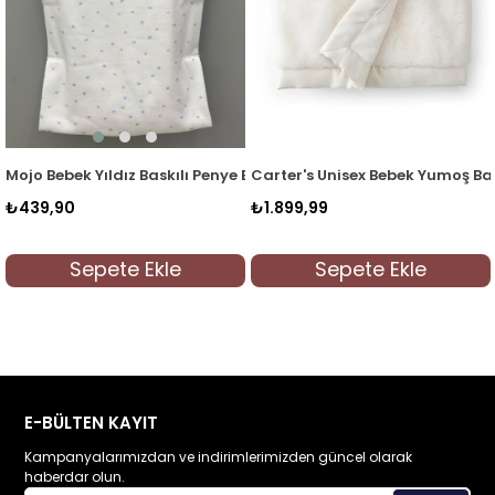
askılı Penye Battaniye 1563 Beyaz-Mavi
Carter's Unisex Bebek Yumoş Battaniye Beyaz
Mojo Bebek Animals 
₺1.899,99
₺499,90
kle
Sepete Ekle
Sepete Ek
E-BÜLTEN KAYIT
Kampanyalarımızdan ve indirimlerimizden güncel olarak
haberdar olun.