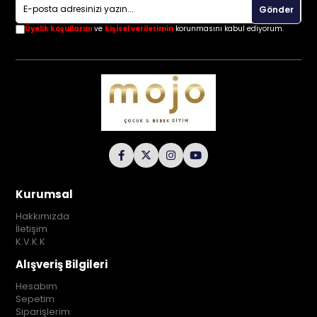
Gönder
Üyelik koşullarını
ve
kişisel verilerimin
korunmasını kabul ediyorum.
Kurumsal
Hakkımızda
İletişim
K.V.K.K
Alışveriş Bilgileri
Hesabım
Sepetim
Siparişlerim