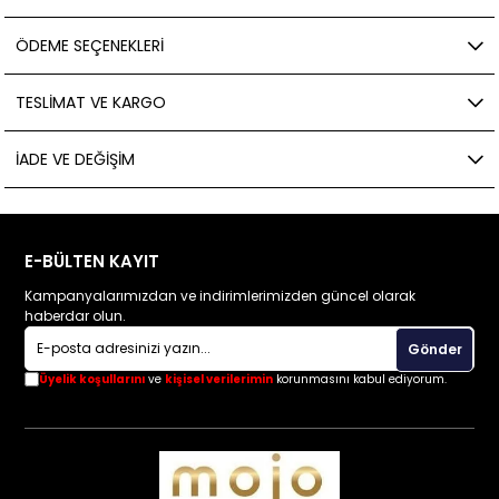
ÖDEME SEÇENEKLERI
TESLIMAT VE KARGO
İADE VE DEĞIŞIM
E-BÜLTEN KAYIT
Kampanyalarımızdan ve indirimlerimizden güncel olarak
haberdar olun.
Gönder
Üyelik koşullarını
ve
kişisel verilerimin
korunmasını kabul ediyorum.