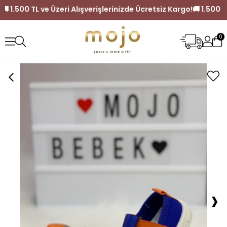
argo!
🚚 1.500 TL ve Üzeri Alışverişlerinizde Ücretsiz Kargo!

0
›