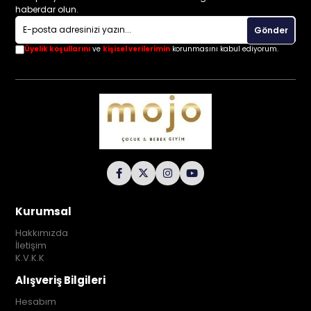
haberdar olun.
Gönder
Üyelik koşullarını
ve
kişisel verilerimin
korunmasını kabul ediyorum.
Kurumsal
Hakkımızda
İletişim
K.V.K.K
Alışveriş Bilgileri
Hesabım