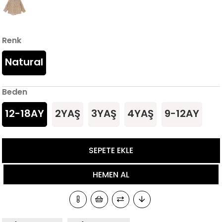
Renk
Natural
Beden
12-18AY
2YAŞ
3YAŞ
4YAŞ
9-12AY