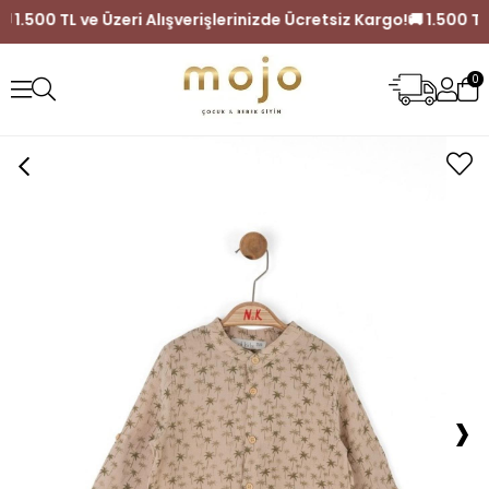
argo!
🚚 1.500 TL ve Üzeri Alışverişlerinizde Ücretsiz Kargo!

0
›