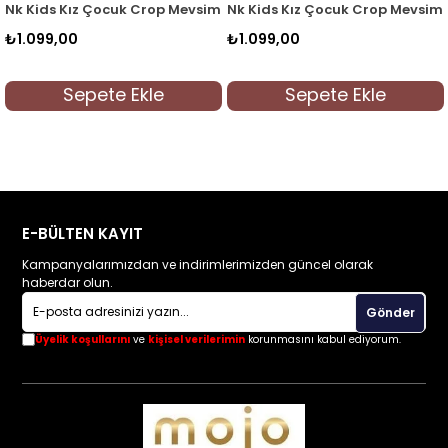
i Denim Ceket 36702 Yeşil
Nk Kids Kız Çocuk Crop Mevsimlik Ceket 36704 Krem
Nk Kids Kız Çocuk Crop Mevsiml
₺1.099,00
₺1.099,00
Sepete Ekle
Sepete Ekle
E-BÜLTEN KAYIT
Kampanyalarımızdan ve indirimlerimizden güncel olarak
haberdar olun.
Gönder
Üyelik koşullarını
ve
kişisel verilerimin
korunmasını kabul ediyorum.