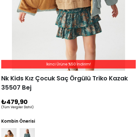
İkinci Ürüne %50 İndirim!
Nk Kids Kız Çocuk Saç Örgülü Triko Kazak
35507 Bej
₺479,90
(Tüm Vergiler Dahil)
Kombin Önerisi