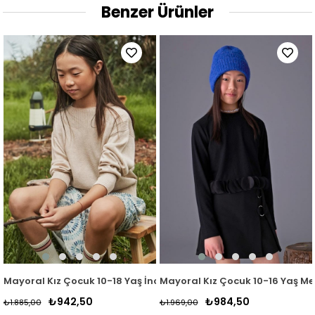
Benzer Ürünler
 Yaş İnce Mevsimlik Triko 6349 Bej
Mayoral Kız Çocuk 10-16 Yaş Mevsimlik İnce Triko Kazak 
Mayoral Kız Çocuk 4-9 Y
₺984,50
₺804,50
₺1.969,00
₺1.609,00