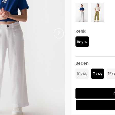
›
Renk
Beyaz
Beden
10YAŞ
11YAŞ
12Y