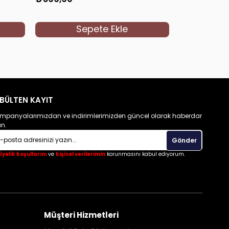
Sepete Ekle
S
BÜLTEN KAYIT
mpanyalarımızdan ve indirimlerimizden güncel olarak haberdar
un.
Gönder
Üyelik koşullarını
ve
kişisel verilerimin
korunmasını kabul ediyorum.
Müşteri Hizmetleri