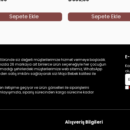
Sepete Ekle
Sepete Ekle
E-
töründe siz değerli müşterilerimize hizmet vermeye başladık.
zamızda 26 markaya ait binlerce ürün seçeneğiyle her çocuğun
Ka
madığı şehirlerdeki müşterilerimize web sitemiz, WhatsApp
ol
n satış imkânı sağlayarak sizi Mojo Bebek kalitesi ile
iletişime geçiyor ve ürün görselleri ile siparişlerini
 anlayışımızla, sipariş sürecinden kargo sürecine kadar
Alışveriş Bilgileri