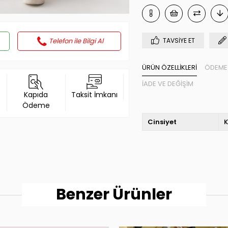
Telefon ile Bilgi Al
TAVSIYE ET
ÜRÜN ÖZELLIKLERI
ÖDEME 
İADE VE DEĞIŞIM
Kapıda
Taksit İmkanı
Ödeme
Cinsiyet
K
Benzer Ürünler