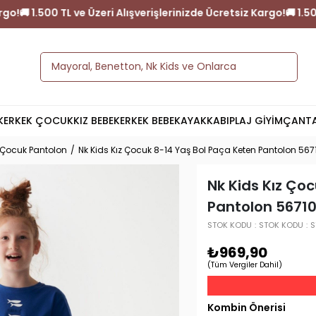
Ücretsiz Kargo!
🚚 1.500 TL ve Üzeri Alışverişlerinizde Ücretsiz Ka
K
ERKEK ÇOCUK
KIZ BEBEK
ERKEK BEBEK
AYAKKABI
PLAJ GİYİM
ÇANT
 Çocuk Pantolon
Nk Kids Kız Çocuk 8-14 Yaş Bol Paça Keten Pantolon 56
Nk Kids Kız Ço
Pantolon 5671
STOK KODU
STOK KODU
S
₺969,90
(Tüm Vergiler Dahil)
Kombin Önerisi