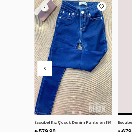
Escabel Kız Çocuk Denim Pantolon 1917 Lacivert
Escabe
₺579,90
₺679