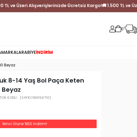
rgo!
🚚 1.500 TL ve Üzeri Alışverişlerinizde Ücretsiz Kargo!
🚚 1.5
0
A
MARKALAR
ABİYE
İNDİRİM
710 Beyaz
cuk 8-14 Yaş Bol Paça Keten
0 Beyaz
TOK KODU
(24YKCNKK56710)
İkinci Ürüne %50 İndirim!