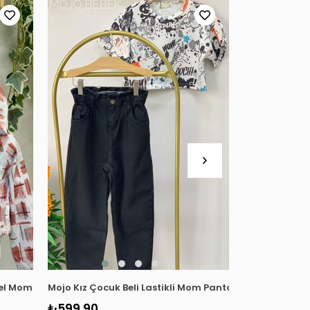
el Mom Jean 2184 Kiremit
Mojo Kız Çocuk Beli Lastikli Mom Pantolon 2193 Siyah
Escabel Kız Ç
₺599,90
₺699,90