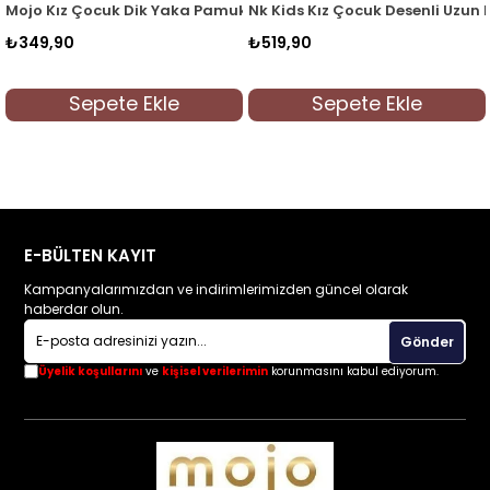
 Keten Gömlek Ekru-Mavi
Mojo Kız Çocuk Dik Yaka Pamuklu Gömlek 3792 Beyaz
Nk Kids Kız Çocuk D
₺349,90
₺519,90
Sepete Ekle
Sepete Ekle
E-BÜLTEN KAYIT
Kampanyalarımızdan ve indirimlerimizden güncel olarak
haberdar olun.
Gönder
Üyelik koşullarını
ve
kişisel verilerimin
korunmasını kabul ediyorum.