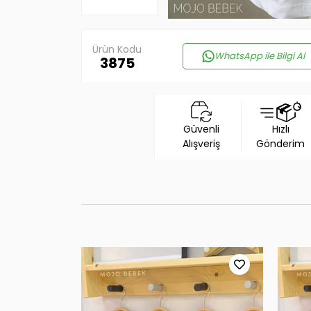
Ürün Kodu
WhatsApp ile Bilgi Al
3875
Güvenli
Hızlı
Alışveriş
Gönderim