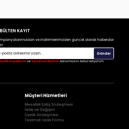
BÜLTEN KAYIT
mpanyalarımızdan ve indirimlerimizden güncel olarak haberdar
un.
Gönder
Üyelik koşullarını
ve
kişisel verilerimin
korunmasını kabul ediyorum.
Müşteri Hizmetleri
Mesafeli Satış Sözleşmesi
İade ve Değişim
Üyelik Sözleşmesi
Teslimat-İade Formu