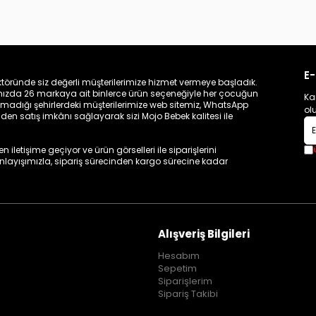
E-
töründe siz değerli müşterilerimize hizmet vermeye başladık.
zamızda 26 markaya ait binlerce ürün seçeneğiyle her çocuğun
Ka
madığı şehirlerdeki müşterilerimize web sitemiz, WhatsApp
ol
n satış imkânı sağlayarak sizi Mojo Bebek kalitesi ile
iletişime geçiyor ve ürün görselleri ile siparişlerini
 anlayışımızla, sipariş sürecinden kargo sürecine kadar
Alışveriş Bilgileri
Hesabım
Sepetim
Siparişlerim
Sipariş Takibi