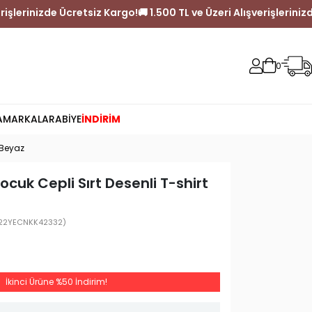
ve Üzeri Alışverişlerinizde Ücretsiz Kargo!
🚚 1.500 TL ve Üzeri A
0
A
MARKALAR
ABİYE
İNDİRİM
 Beyaz
ocuk Cepli Sırt Desenli T-shirt
22YECNKK42332)
İkinci Ürüne %50 İndirim!