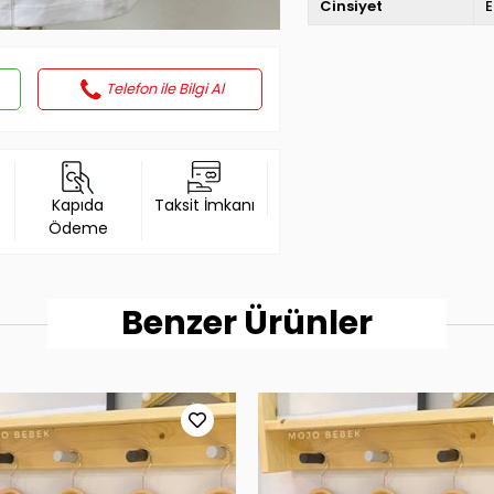
Cinsiyet
E
Telefon ile Bilgi Al
Kapıda
Taksit İmkanı
Ödeme
Benzer Ürünler