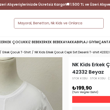
 1.500 TL ve Üzeri Alışverişlerinizde Ücretsiz Kargo!
🚚 1.500 TL 
K
ERKEK ÇOCUK
KIZ BEBEK
ERKEK BEBEK
AYAKKABI
PLAJ GİYİM
ÇANT
Erkek Çocuk T-Shirt
NK Kids Erkek Çocuk Cepli Sırt Desenli T-shirt 42332
NK Kids Erkek Ç
42332 Beyaz
STOK KODU
STOK KODU
(
₺199,90
(Tüm Vergiler Dahil)