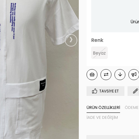
Ürü
›
Renk
Beyaz
TAVSIYE ET
ÜRÜN ÖZELLIKLERI
ÖDEME 
İADE VE DEĞIŞIM