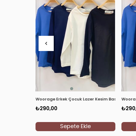
Woorage Erkek Çocuk Lazer Kesim Basic T-shir
Woorag
₺290,00
₺290
Sepete Ekle