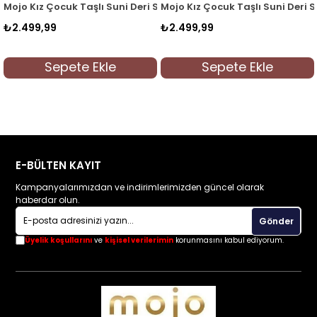
 Deri Sandalet 502 N 7105 Dore
Mojo Kız Çocuk Taşlı Suni Deri Sandalet 502 N 7104 Dore
Sanbe Kız Çocuk Suni Deri
₺2.499,99
₺399,90
Sepete Ekle
Sepete Ekle
E-BÜLTEN KAYIT
Kampanyalarımızdan ve indirimlerimizden güncel olarak
haberdar olun.
Gönder
Üyelik koşullarını
ve
kişisel verilerimin
korunmasını kabul ediyorum.