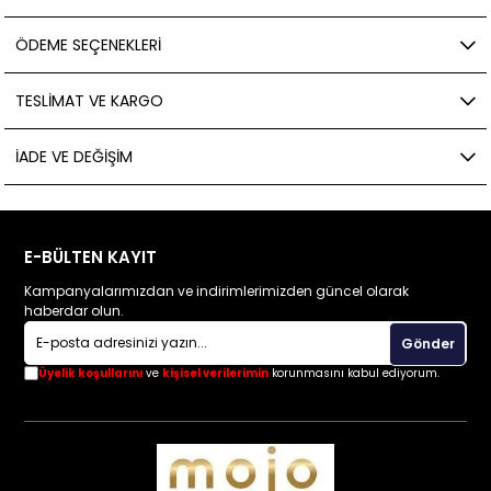
ÖDEME SEÇENEKLERI
TESLIMAT VE KARGO
İADE VE DEĞIŞIM
E-BÜLTEN KAYIT
Kampanyalarımızdan ve indirimlerimizden güncel olarak
haberdar olun.
Gönder
Üyelik koşullarını
ve
kişisel verilerimin
korunmasını kabul ediyorum.