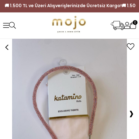
Kargo!
🚚 1.500 TL ve Üzeri Alışverişlerinizde Ücretsiz Kargo!
0
›