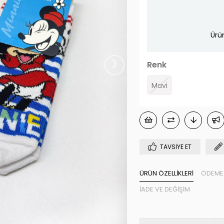
Ürü
›
Renk
Mavi
TAVSIYE ET
ÜRÜN ÖZELLIKLERI
ÖDEME 
İADE VE DEĞIŞIM