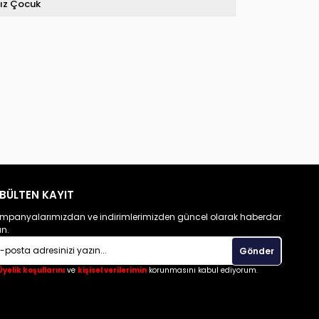
ız Çocuk
BÜLTEN KAYIT
mpanyalarımızdan ve indirimlerimizden güncel olarak haberdar
un.
Gönder
Üyelik koşullarını
ve
kişisel verilerimin
korunmasını kabul ediyorum.