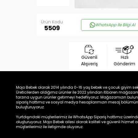
Ürün Kodu
WhatsApp ile Bilgi Al
5509
Güvenli
Hızlı
Alışveriş
Gönderim
Mojo Bebek olarak 2014 yılında 0-16 yaş bebek ve çocuk giyim sek
Üreticilerden aldığımız ürünler ile 2022 yılından itibaren mağa
tarzına uygun ürünler getirmeyi hedefliyoruz. Mağazamızın bulun
sipariş hattımız ve sosyal medya hesaplarımızın mesaj bölümünde
buluşturuyoruz.
Yurtdışındaki müşterilerimiz ile WhatsApp Sipariş hattımız üzerinden 
oluşturuyoruz. Mojo Bebek ailesi olarak kaliteli ve güvenli hizmet
müşterilerimiz ile iletişimde oluyoruz.