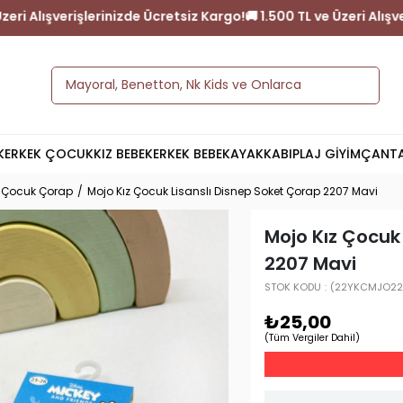
TL ve Üzeri Alışverişlerinizde Ücretsiz Kargo!
🚚 1.500 TL ve Üzer
K
ERKEK ÇOCUK
KIZ BEBEK
ERKEK BEBEK
AYAKKABI
PLAJ GİYİM
ÇANT
z Çocuk Çorap
Mojo Kız Çocuk Lisanslı Disnep Soket Çorap 2207 Mavi
Mojo Kız Çocuk
2207 Mavi
STOK KODU
(22YKCMJO22
₺25,00
(Tüm Vergiler Dahil)