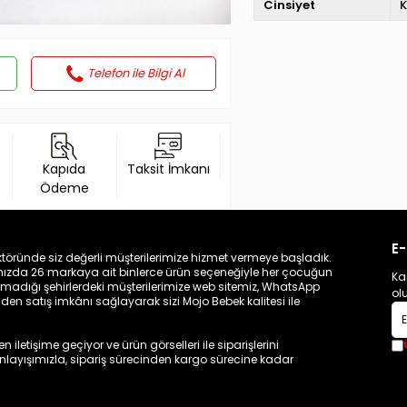
Cinsiyet
K
Telefon ile Bilgi Al
Kapıda
Taksit İmkanı
Ödeme
E-
töründe siz değerli müşterilerimize hizmet vermeye başladık.
zamızda 26 markaya ait binlerce ürün seçeneğiyle her çocuğun
Ka
madığı şehirlerdeki müşterilerimize web sitemiz, WhatsApp
ol
n satış imkânı sağlayarak sizi Mojo Bebek kalitesi ile
iletişime geçiyor ve ürün görselleri ile siparişlerini
 anlayışımızla, sipariş sürecinden kargo sürecine kadar