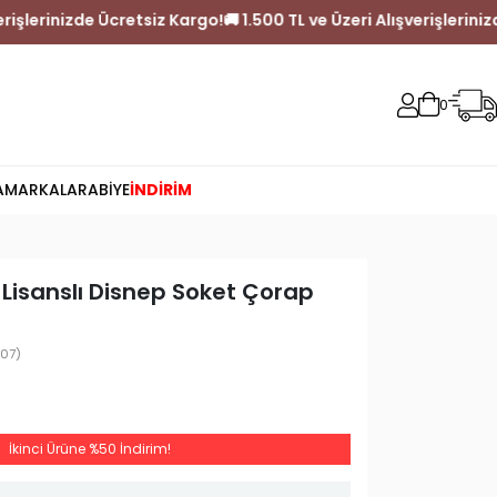
i Alışverişlerinizde Ücretsiz Kargo!
🚚 1.500 TL ve Üzeri Alışveri
0
A
MARKALAR
ABİYE
İNDİRİM
 Lisanslı Disnep Soket Çorap
07)
İkinci Ürüne %50 İndirim!