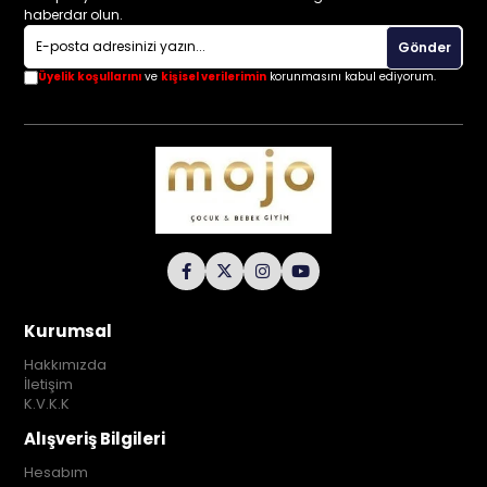
haberdar olun.
Gönder
Üyelik koşullarını
ve
kişisel verilerimin
korunmasını kabul ediyorum.
Kurumsal
Hakkımızda
İletişim
K.V.K.K
Alışveriş Bilgileri
Hesabım