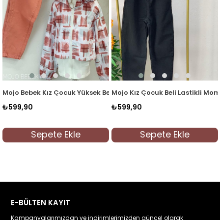
 19067 Kot Mavi
Mojo Bebek Kız Çocuk Yüksek Bel Mom Jean 2184 Kiremit
Mojo Kız Çocuk Beli Lastikli Mo
₺599,90
₺599,90
Sepete Ekle
Sepete Ekle
E-BÜLTEN KAYIT
Kampanyalarımızdan ve indirimlerimizden güncel olarak