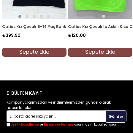
ş Rengi
kçı Yaka Kaşkorse Body 3098 Beyaz
Cuties Kız Çocuk 5-14 Yaş Balıkçı Yaka Kaşkorse Body 3098 Siy
Cuties Kız Çocuk İp Askılı Kısa C
₺399,90
₺120,00
Sepete Ekle
Sepete Ekle
E-BÜLTEN KAYIT
Kampanyalarımızdan ve indirimlerimizden güncel olarak
haberdar olun.
Gönder
Üyelik koşullarını
ve
kişisel verilerimin
korunmasını kabul ediyorum.