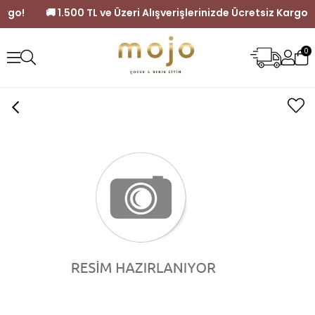
siz Kargo!
🚚 1.500 TL ve Üzeri Alışverişlerinizde Ücretsiz K
0