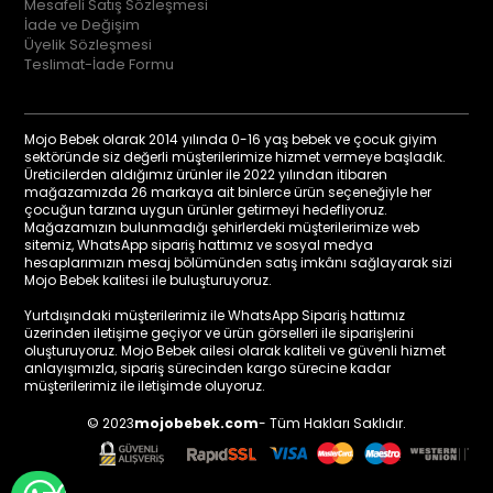
Mesafeli Satış Sözleşmesi
İade ve Değişim
Üyelik Sözleşmesi
Teslimat-İade Formu
Mojo Bebek olarak 2014 yılında 0-16 yaş bebek ve çocuk giyim
sektöründe siz değerli müşterilerimize hizmet vermeye başladık.
Üreticilerden aldığımız ürünler ile 2022 yılından itibaren
mağazamızda 26 markaya ait binlerce ürün seçeneğiyle her
çocuğun tarzına uygun ürünler getirmeyi hedefliyoruz.
Mağazamızın bulunmadığı şehirlerdeki müşterilerimize web
sitemiz, WhatsApp sipariş hattımız ve sosyal medya
hesaplarımızın mesaj bölümünden satış imkânı sağlayarak sizi
Mojo Bebek kalitesi ile buluşturuyoruz.
Yurtdışındaki müşterilerimiz ile WhatsApp Sipariş hattımız
üzerinden iletişime geçiyor ve ürün görselleri ile siparişlerini
oluşturuyoruz. Mojo Bebek ailesi olarak kaliteli ve güvenli hizmet
anlayışımızla, sipariş sürecinden kargo sürecine kadar
müşterilerimiz ile iletişimde oluyoruz.
© 2023
mojobebek.com
- Tüm Hakları Saklıdır.