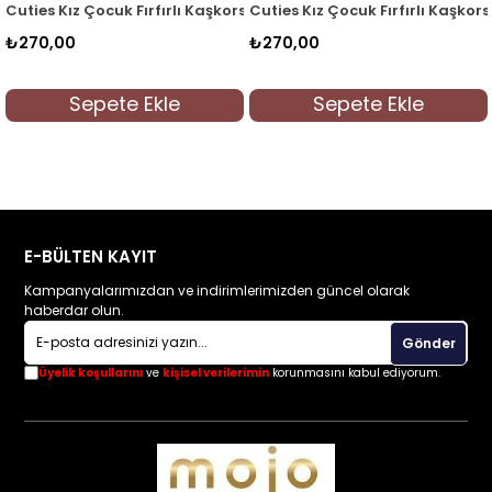
z
ırlı Kaşkorse Kol Detaylı Bluz 3292 Mint
Cuties Kız Çocuk Fırfırlı Kaşkorse Kol Detaylı Bluz 329
Cuties Kız Çocuk Fırfı
₺270,00
₺270,00
le
Sepete Ekle
Sepete Ek
E-BÜLTEN KAYIT
Kampanyalarımızdan ve indirimlerimizden güncel olarak
haberdar olun.
Gönder
Üyelik koşullarını
ve
kişisel verilerimin
korunmasını kabul ediyorum.