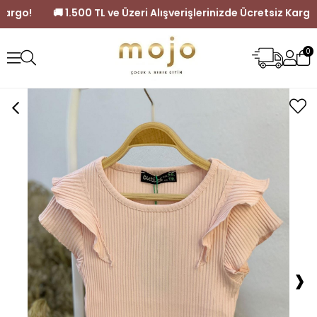
cretsiz Kargo!
🚚 1.500 TL ve Üzeri Alışverişlerinizde Ücretsi
0
›