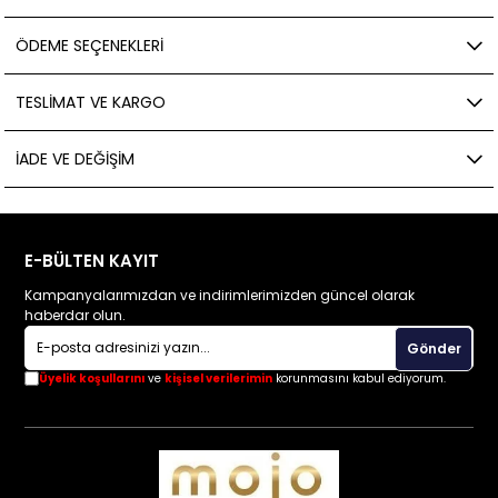
ÖDEME SEÇENEKLERI
TESLIMAT VE KARGO
İADE VE DEĞIŞIM
E-BÜLTEN KAYIT
Kampanyalarımızdan ve indirimlerimizden güncel olarak
haberdar olun.
Gönder
Üyelik koşullarını
ve
kişisel verilerimin
korunmasını kabul ediyorum.