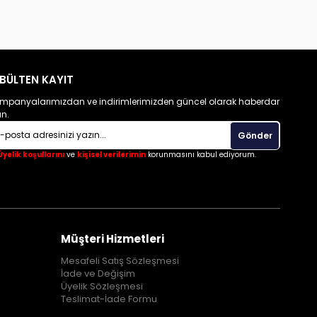
BÜLTEN KAYIT
mpanyalarımızdan ve indirimlerimizden güncel olarak haberdar
un.
Gönder
Üyelik koşullarını
ve
kişisel verilerimin
korunmasını kabul ediyorum.
Müşteri Hizmetleri
Mesafeli Satış Sözleşmesi
İade ve Değişim
Üyelik Sözleşmesi
Teslimat-İade Formu