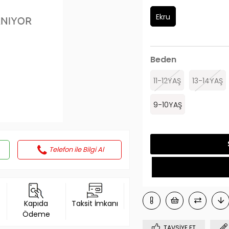
Ekru
Beden
11-12YAŞ
13-14YAŞ
9-10YAŞ
Telefon ile Bilgi Al
Kapıda
Taksit İmkanı
Ödeme
TAVSIYE ET