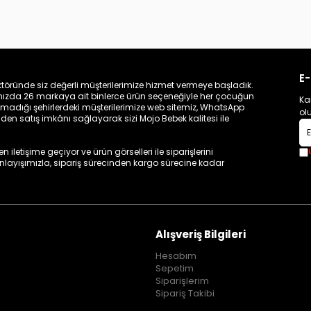
E-
töründe siz değerli müşterilerimize hizmet vermeye başladık.
zamızda 26 markaya ait binlerce ürün seçeneğiyle her çocuğun
Ka
madığı şehirlerdeki müşterilerimize web sitemiz, WhatsApp
ol
n satış imkânı sağlayarak sizi Mojo Bebek kalitesi ile
iletişime geçiyor ve ürün görselleri ile siparişlerini
 anlayışımızla, sipariş sürecinden kargo sürecine kadar
Alışveriş Bilgileri
Hesabım
Sepetim
Siparişlerim
Sipariş Takibi