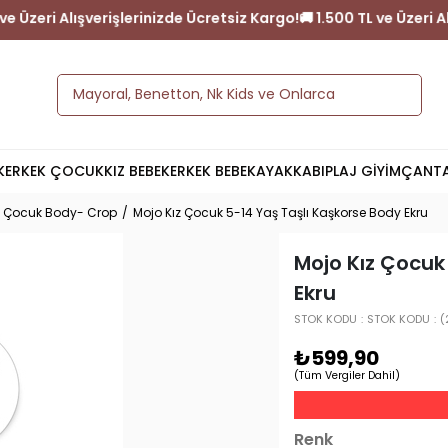
go!
🚚 1.500 TL ve Üzeri Alışverişlerinizde Ücretsiz Kargo!
🚚 1.500
K
ERKEK ÇOCUK
KIZ BEBEK
ERKEK BEBEK
AYAKKABI
PLAJ GİYİM
ÇANT
z Çocuk Body- Crop
Mojo Kız Çocuk 5-14 Yaş Taşlı Kaşkorse Body Ekru
Mojo Kız Çocuk
Ekru
STOK KODU
STOK KODU
(
₺599,90
(Tüm Vergiler Dahil)
Renk