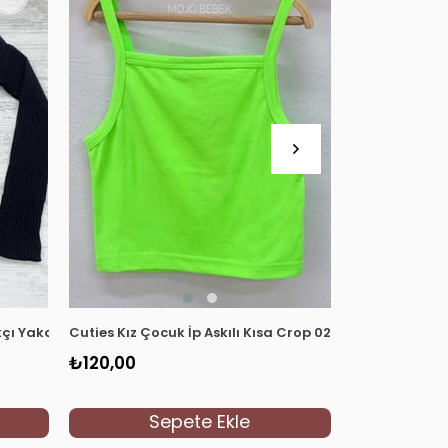
ıkçı Yaka Kaşkorse Body 3098 Siyah
Cuties Kız Çocuk İp Askılı Kısa Crop 02075 Yeşil
Escabel Kız Ç
₺120,00
₺299,90
Sepete Ekle
S