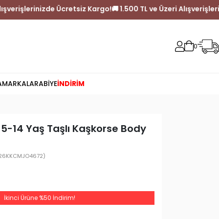
 TL ve Üzeri Alışverişlerinizde Ücretsiz Kargo!
🚚 1.500 TL ve Üze
0
A
MARKALAR
ABİYE
İNDİRİM
 5-14 Yaş Taşlı Kaşkorse Body
26KKCMJO4672)
İkinci Ürüne %50 İndirim!