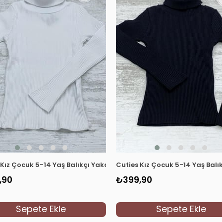
se Body 3098 Taş Rengi
 Kız Çocuk 5-14 Yaş Balıkçı Yaka Kaşkorse Body 3098 Beyaz
Cuties Kız Çocuk 5-14 Yaş Bal
,90
₺399,90
Sepete Ekle
Sepete Ekle