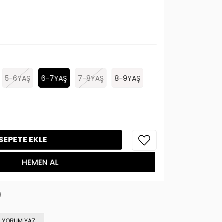
5-6YAŞ
6-7YAŞ
7-8YAŞ
8-9YAŞ
YORUM YAZ