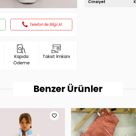
Cinsiyet
K
Telefon ile Bilgi Al
Kapıda
Taksit İmkanı
Ödeme
Benzer Ürünler