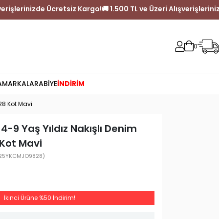
L ve Üzeri Alışverişlerinizde Ücretsiz Kargo!
🚚 1.500 TL ve Üzeri
0
A
MARKALAR
ABİYE
İNDİRİM
28 Kot Mavi
4-9 Yaş Yıldız Nakışlı Denim
Kot Mavi
25YKCMJO9828)
İkinci Ürüne %50 İndirim!