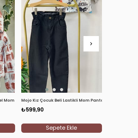
el Mom Jean 2184 Kiremit
Mojo Kız Çocuk Beli Lastikli Mom Pantolon 2193 Siyah
Escabel Kız Ç
₺599,90
₺699,90
Sepete Ekle
S