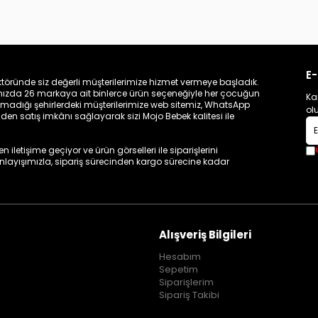
E-
töründe siz değerli müşterilerimize hizmet vermeye başladık.
zamızda 26 markaya ait binlerce ürün seçeneğiyle her çocuğun
Ka
madığı şehirlerdeki müşterilerimize web sitemiz, WhatsApp
ol
n satış imkânı sağlayarak sizi Mojo Bebek kalitesi ile
iletişime geçiyor ve ürün görselleri ile siparişlerini
 anlayışımızla, sipariş sürecinden kargo sürecine kadar
Alışveriş Bilgileri
Hesabım
Sepetim
Siparişlerim
Sipariş Takibi