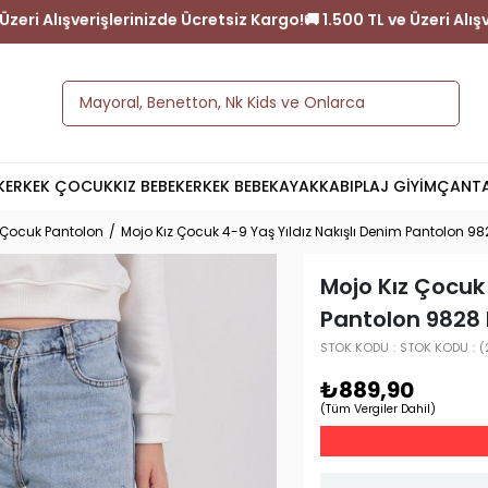
!
🚚 1.500 TL ve Üzeri Alışverişlerinizde Ücretsiz Kargo!
🚚 1.500 T
K
ERKEK ÇOCUK
KIZ BEBEK
ERKEK BEBEK
AYAKKABI
PLAJ GİYİM
ÇANT
 Çocuk Pantolon
Mojo Kız Çocuk 4-9 Yaş Yıldız Nakışlı Denim Pantolon 98
Mojo Kız Çocuk 
Pantolon 9828 
STOK KODU
STOK KODU
(
₺889,90
(Tüm Vergiler Dahil)