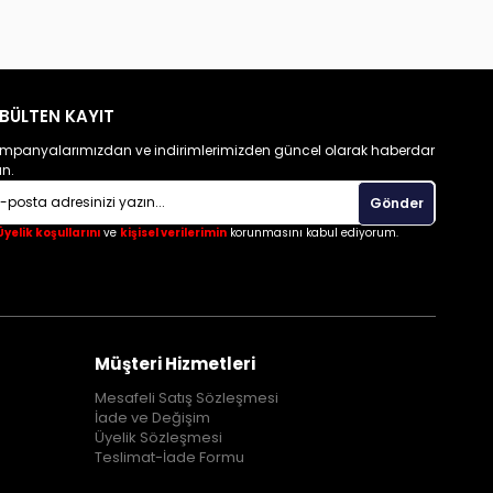
BÜLTEN KAYIT
mpanyalarımızdan ve indirimlerimizden güncel olarak haberdar
un.
Gönder
Üyelik koşullarını
ve
kişisel verilerimin
korunmasını kabul ediyorum.
Müşteri Hizmetleri
Mesafeli Satış Sözleşmesi
İade ve Değişim
Üyelik Sözleşmesi
Teslimat-İade Formu