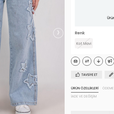
Ürü
›
Renk
Kot Mavi
TAVSIYE ET
ÜRÜN ÖZELLIKLERI
ÖDEME 
İADE VE DEĞIŞIM