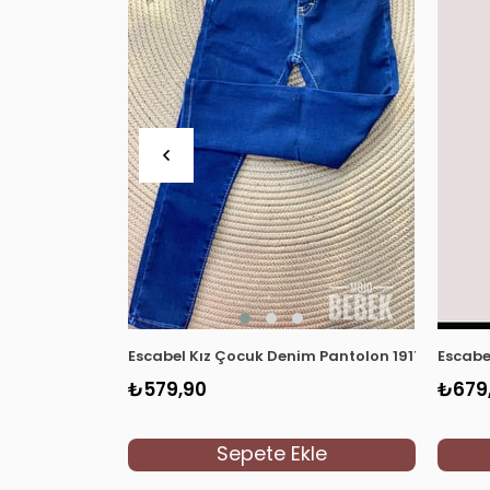
Escabel Kız Çocuk Denim Pantolon 1917 Lacivert
Escabe
₺579,90
₺679
Sepete Ekle