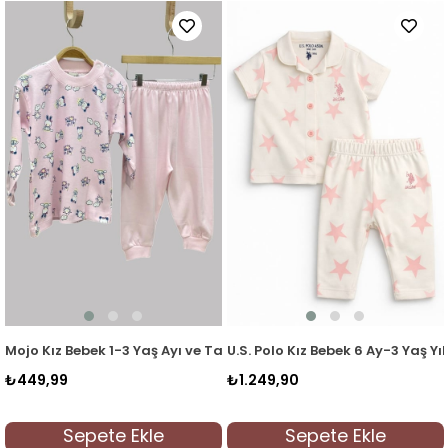
ama Takımı 2418 Somon
 Yaş Ayı ve Tavşan Desenli Pijama Takımı 2418 Pembe
U.S. Polo Kız Bebek 6 Ay-3 Yaş Yıldız Desen Düğmeli
Mojo Kız Bebek 1-3
₺1.249,90
₺449,99
Ekle
Sepete Ekle
Sepete E