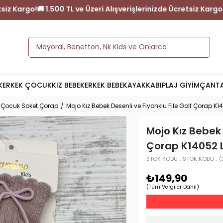
nizde Ücretsiz Kargo!
🚚 1.500 TL ve Üzeri Alışverişlerinizde Ücre
K
ERKEK ÇOCUK
KIZ BEBEK
ERKEK BEBEK
AYAKKABI
PLAJ GİYİM
ÇANT
z Çocuk Soket Çorap
Mojo Kız Bebek Desenli ve Fiyonklu File Golf Çorap K14
Mojo Kız Bebek 
Çorap K14052 L
STOK KODU
STOK KODU
(
₺149,90
(Tüm Vergiler Dahil)