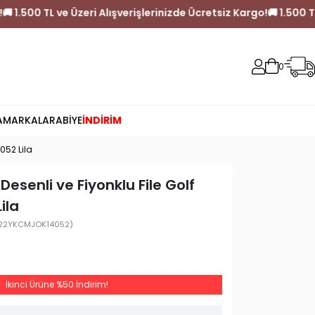
tsiz Kargo!
🚚 1.500 TL ve Üzeri Alışverişlerinizde Ücretsiz Kargo!
0
A
MARKALAR
ABİYE
İNDİRİM
052 Lila
Desenli ve Fiyonklu File Golf
ila
22YKCMJOK14052)
İkinci Ürüne %50 İndirim!