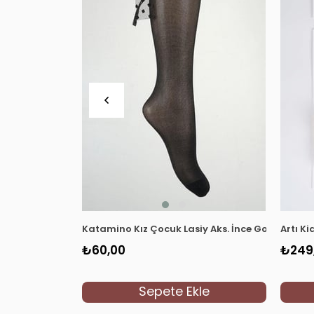
Katamino Kız Çocuk Lasiy Aks. İnce Golf Çorap 
Artı K
₺60,00
₺249
Sepete Ekle