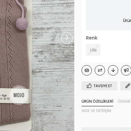
Ürü
›
Renk
Lila
TAVSIYE ET
ÜRÜN ÖZELLIKLERI
ÖDEME 
İADE VE DEĞIŞIM