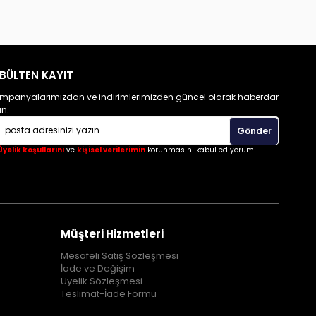
BÜLTEN KAYIT
mpanyalarımızdan ve indirimlerimizden güncel olarak haberdar
un.
Gönder
Üyelik koşullarını
ve
kişisel verilerimin
korunmasını kabul ediyorum.
Müşteri Hizmetleri
Mesafeli Satış Sözleşmesi
İade ve Değişim
Üyelik Sözleşmesi
Teslimat-İade Formu