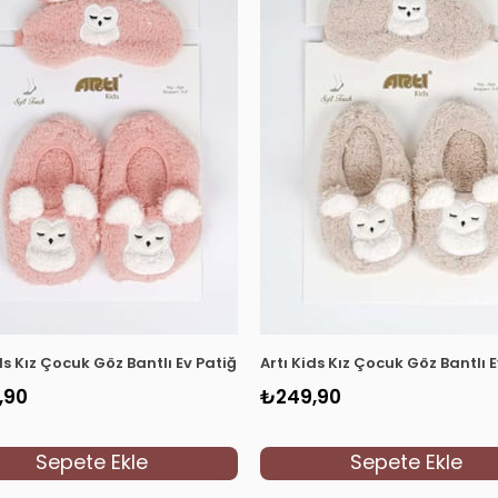
K10033 Siyah
ids Kız Çocuk Göz Bantlı Ev Patiği 850006 Somon
Artı Kids Kız Çocuk Göz Bantlı 
,90
₺249,90
Sepete Ekle
Sepete Ekle