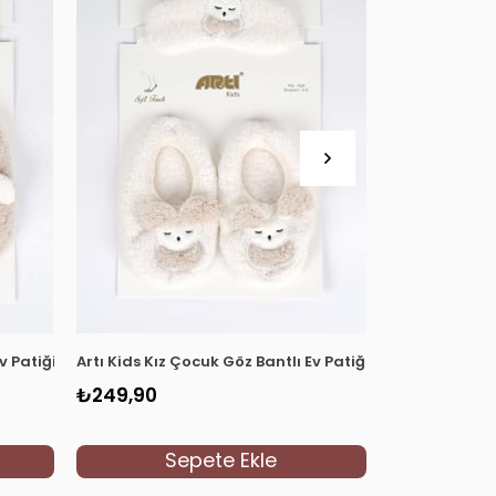
Ev Patiği 850006 Vizon
Artı Kids Kız Çocuk Göz Bantlı Ev Patiği 850006 Krem
Artı Kids Kız 
₺249,90
₺24
₺349,90
Sepete Ekle
S