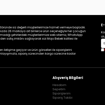
E-
töründe siz değerli müşterilerimize hizmet vermeye başladık.
zamızda 26 markaya ait binlerce ürün seçeneğiyle her çocuğun
Ka
madığı şehirlerdeki müşterilerimize web sitemiz, WhatsApp
ol
n satış imkânı sağlayarak sizi Mojo Bebek kalitesi ile
iletişime geçiyor ve ürün görselleri ile siparişlerini
 anlayışımızla, sipariş sürecinden kargo sürecine kadar
Alışveriş Bilgileri
Hesabım
Sepetim
Siparişlerim
Sipariş Takibi