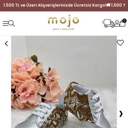
🚚 1.500 TL ve Üzeri Alışverişlerinizde Ücretsiz Kargo!
🚚 1.5
0
›