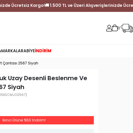
ışverişlerinizde Ücretsiz Kargo!
🚚 1.500 TL ve Üzeri Alışverişler
0
A
MARKALAR
ABİYE
İNDİRİM
rt Çantası 2567 Siyah
uk Uzay Desenli Beslenme Ve
67 Siyah
25KECMJO2567)
İkinci Ürüne %50 İndirim!