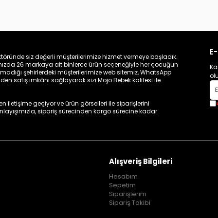
E-
töründe siz değerli müşterilerimize hizmet vermeye başladık.
zamızda 26 markaya ait binlerce ürün seçeneğiyle her çocuğun
Ka
madığı şehirlerdeki müşterilerimize web sitemiz, WhatsApp
ol
n satış imkânı sağlayarak sizi Mojo Bebek kalitesi ile
iletişime geçiyor ve ürün görselleri ile siparişlerini
 anlayışımızla, sipariş sürecinden kargo sürecine kadar
Alışveriş Bilgileri
Hesabım
Sepetim
Siparişlerim
Sipariş Takibi