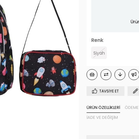
Ürü
›
Renk
Siyah
TAVSIYE ET
ÜRÜN ÖZELLIKLERI
ÖDEME 
İADE VE DEĞIŞIM