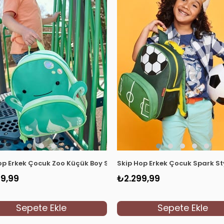
antası Uzay Mavi
op Erkek Çocuk Zoo Küçük Boy Sırt Çantası Ahtapot Yeşil
Skip Hop Erkek Çocuk Spark Sty
9,99
₺2.299,99
Sepete Ekle
Sepete Ekle