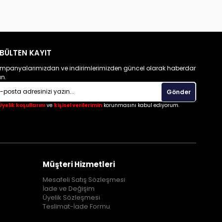
BÜLTEN KAYIT
mpanyalarımızdan ve indirimlerimizden güncel olarak haberdar
un.
Gönder
Üyelik koşullarını
ve
kişisel verilerimin
korunmasını kabul ediyorum.
Müşteri Hizmetleri
Mesafeli Satış Sözleşmesi
İade ve Değişim
Üyelik Sözleşmesi
Teslimat-İade Formu