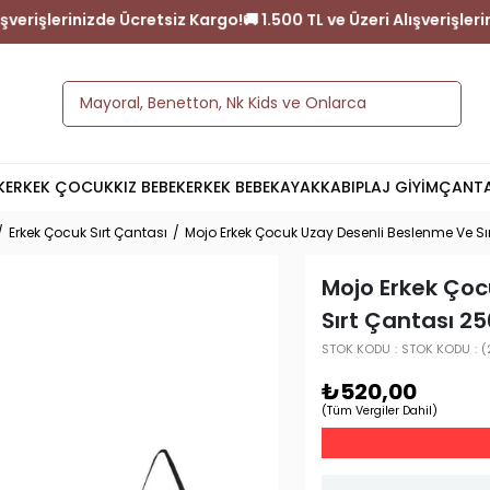
e Üzeri Alışverişlerinizde Ücretsiz Kargo!
🚚 1.500 TL ve Üzeri Al
K
ERKEK ÇOCUK
KIZ BEBEK
ERKEK BEBEK
AYAKKABI
PLAJ GİYİM
ÇANT
Erkek Çocuk Sırt Çantası
Mojo Erkek Çocuk Uzay Desenli Beslenme Ve Sı
Mojo Erkek Çoc
Sırt Çantası 25
STOK KODU
STOK KODU
(
₺520,00
(Tüm Vergiler Dahil)