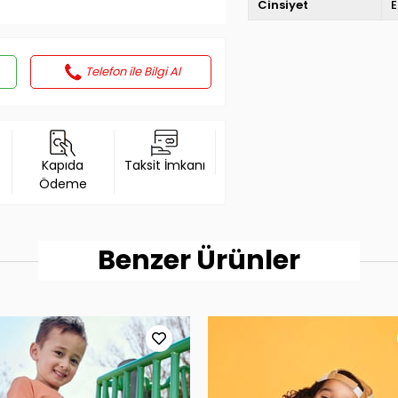
Cinsiyet
E
Telefon ile Bilgi Al
Kapıda
Taksit İmkanı
Ödeme
Benzer Ürünler