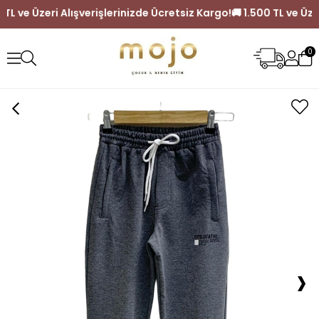
 1.500 TL ve Üzeri Alışverişlerinizde Ücretsiz Kargo!
🚚 1.500 TL v
0
›