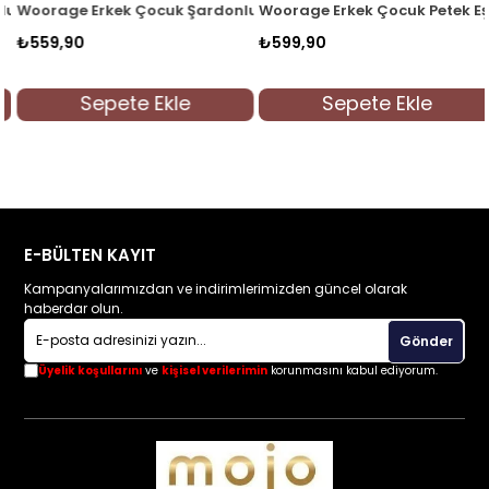
Eşofman Altı 5047 Lacivert
Woorage Erkek Çocuk Şardonlu Eşofman Altı 5047 Siyah
Woorage Erkek Çocuk Petek Eşo
₺559,90
₺599,90
Sepete Ekle
Sepete Ekle
E-BÜLTEN KAYIT
Kampanyalarımızdan ve indirimlerimizden güncel olarak
haberdar olun.
Gönder
Üyelik koşullarını
ve
kişisel verilerimin
korunmasını kabul ediyorum.