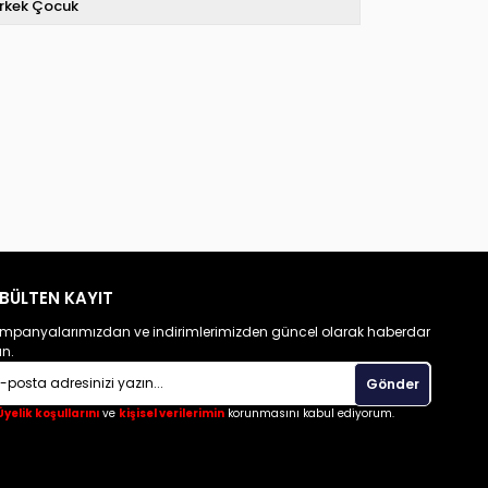
rkek Çocuk
BÜLTEN KAYIT
mpanyalarımızdan ve indirimlerimizden güncel olarak haberdar
un.
Gönder
Üyelik koşullarını
ve
kişisel verilerimin
korunmasını kabul ediyorum.