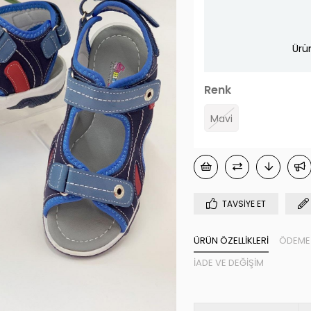
Ürü
Renk
Mavi
TAVSIYE ET
ÜRÜN ÖZELLIKLERI
ÖDEME 
İADE VE DEĞIŞIM