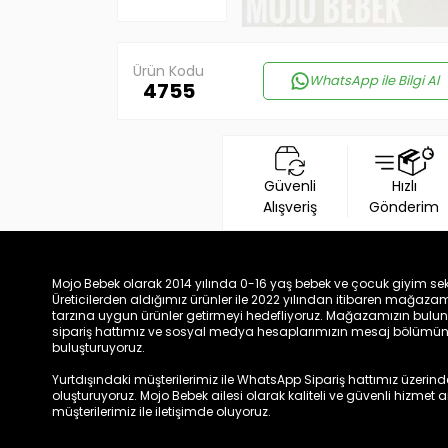
Ürün Kodu
WhatsApp ile Bilgi Al
4755
Güvenli
Hızlı
Alışveriş
Gönderim
Mojo Bebek olarak 2014 yılında 0-16 yaş bebek ve çocuk giyim sek
Üreticilerden aldığımız ürünler ile 2022 yılından itibaren mağa
tarzına uygun ürünler getirmeyi hedefliyoruz. Mağazamızın bulun
sipariş hattımız ve sosyal medya hesaplarımızın mesaj bölümünde
buluşturuyoruz.
Yurtdışındaki müşterilerimiz ile WhatsApp Sipariş hattımız üzerinden 
oluşturuyoruz. Mojo Bebek ailesi olarak kaliteli ve güvenli hizmet
müşterilerimiz ile iletişimde oluyoruz.