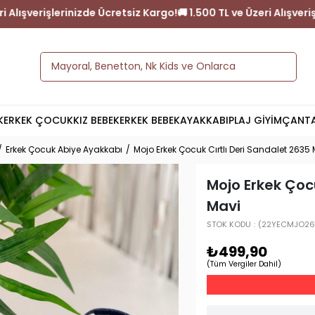
 ve Üzeri Alışverişlerinizde Ücretsiz Kargo!
🚚 1.500 TL ve Üzeri 
K
ERKEK ÇOCUK
KIZ BEBEK
ERKEK BEBEK
AYAKKABI
PLAJ GİYİM
ÇANT
Erkek Çocuk Abiye Ayakkabı
Mojo Erkek Çocuk Cırtlı Deri Sandalet 2635
Mojo Erkek Çocu
Mavi
STOK KODU
(22YECMJO26
₺499,90
(Tüm Vergiler Dahil)