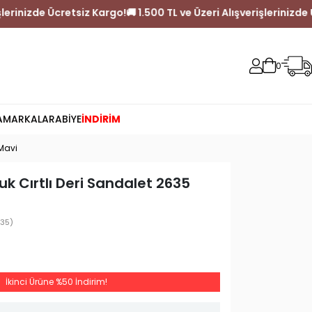
Alışverişlerinizde Ücretsiz Kargo!
🚚 1.500 TL ve Üzeri Alışverişle
0
A
MARKALAR
ABİYE
İNDİRİM
 Mavi
k Cırtlı Deri Sandalet 2635
35)
İkinci Ürüne %50 İndirim!