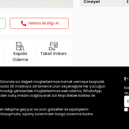
Cinsiyet
E
Telefon ile Bilgi Al
Kapıda
Taksit İmkanı
Ödeme
E-
töründe siz değerli müşterilerimize hizmet vermeye başladık.
zamızda 26 markaya ait binlerce ürün seçeneğiyle her çocuğun
Ka
madığı şehirlerdeki müşterilerimize web sitemiz, WhatsApp
ol
n satış imkânı sağlayarak sizi Mojo Bebek kalitesi ile
iletişime geçiyor ve ürün görselleri ile siparişlerini
 anlayışımızla, sipariş sürecinden kargo sürecine kadar