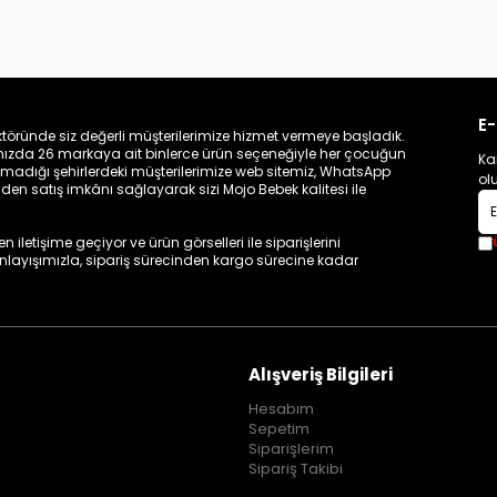
E-
töründe siz değerli müşterilerimize hizmet vermeye başladık.
zamızda 26 markaya ait binlerce ürün seçeneğiyle her çocuğun
Ka
madığı şehirlerdeki müşterilerimize web sitemiz, WhatsApp
ol
n satış imkânı sağlayarak sizi Mojo Bebek kalitesi ile
iletişime geçiyor ve ürün görselleri ile siparişlerini
 anlayışımızla, sipariş sürecinden kargo sürecine kadar
Alışveriş Bilgileri
Hesabım
Sepetim
Siparişlerim
Sipariş Takibi