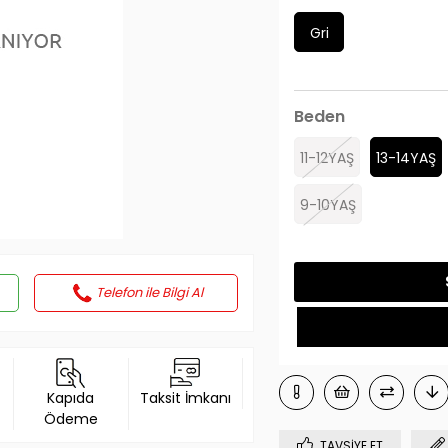
Gri
Beden
11-12YAŞ
13-14YAŞ
9-10YAŞ
Telefon ile Bilgi Al
Kapıda
Taksit İmkanı
Ödeme
TAVSIYE ET