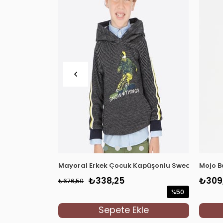
Mayoral Erkek Çocuk Kapüşonlu Sweatshirt 442
Mojo B
₺338,25
₺309
₺676,50
%50
İndirim
Sepete Ekle
%50İndirim