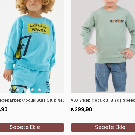
8 Lacivert
ebek Erkek Çocuk Surf Club %100 Pamuk Sweatshirt 219276 Turk
ALG Erkek Çocuk 3-8 Yaş Speed
,90
₺299,90
Sepete Ekle
Sepete Ekle