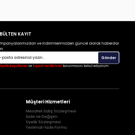
BÜLTEN KAYIT
mpanyalarımızdan ve indirimlerimizden güncel olarak haberdar
un.
Gönder
Üyelik koşullarını
ve
kişisel verilerimin
korunmasını kabul ediyorum.
Müşteri Hizmetleri
Mesafeli Satış Sözleşmesi
İade ve Değişim
Üyelik Sözleşmesi
Teslimat-İade Formu