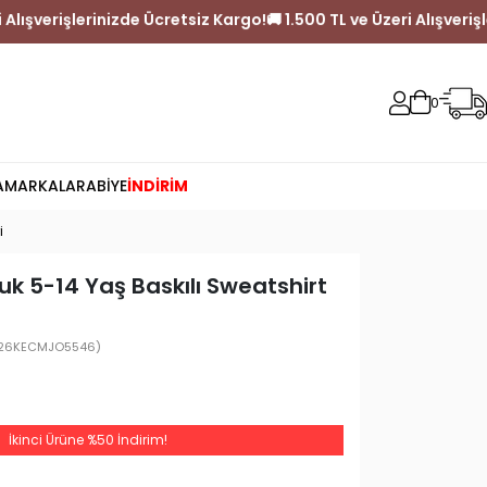
0 TL ve Üzeri Alışverişlerinizde Ücretsiz Kargo!
🚚 1.500 TL ve Üz
0
A
MARKALAR
ABİYE
İNDİRİM
i
uk 5-14 Yaş Baskılı Sweatshirt
26KECMJO5546)
İkinci Ürüne %50 İndirim!