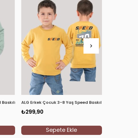
uaz
 Baskılı Şardonlu Sweatshirt 224473 Çağla Yeşili
ALG Erkek Çocuk 3-8 Yaş Speed Baskılı Şardonlu Swea
ALG Erkek Çoc
₺299,90
₺299,90
Sepete Ekle
S