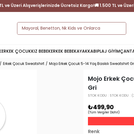
rgo!
🚚 1.500 TL ve Üzeri Alışverişlerinizde Ücretsiz Kargo!
🚚 1.50
K
ERKEK ÇOCUK
KIZ BEBEK
ERKEK BEBEK
AYAKKABI
PLAJ GİYİM
ÇANT
Erkek Çocuk Sweatshirt
Mojo Erkek Çocuk 5-14 Yaş Baskılı Sweatshirt Gr
Mojo Erkek Çoc
Gri
STOK KODU
STOK KODU
(
₺499,90
(Tüm Vergiler Dahil)
Renk