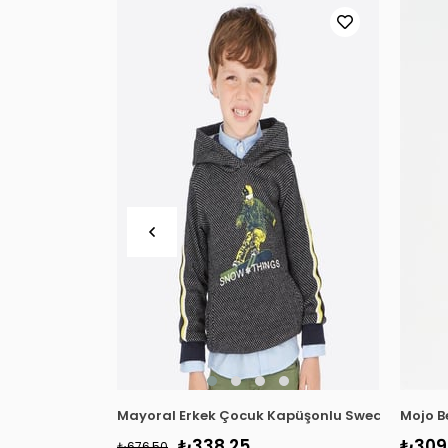
Mayoral Erkek Çocuk Kapüşonlu Sweatshirt 442
Mojo B
₺338,25
₺309
₺676,50