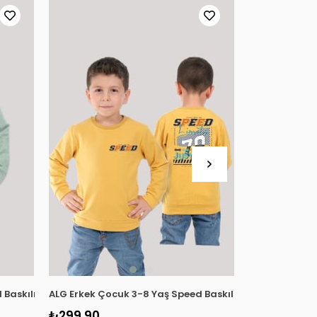
uaz
 Baskılı Şardonlu Sweatshirt 224473 Çağla Yeşili
ALG Erkek Çocuk 3-8 Yaş Speed Baskılı Şardonlu Swea
ALG Erkek Çoc
₺299,90
₺299,90