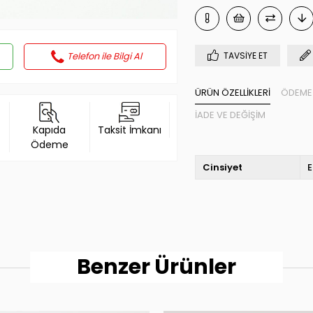
Telefon ile Bilgi Al
TAVSIYE ET
ÜRÜN ÖZELLIKLERI
ÖDEME 
İADE VE DEĞIŞIM
Kapıda
Taksit İmkanı
Ödeme
Cinsiyet
E
Benzer Ürünler