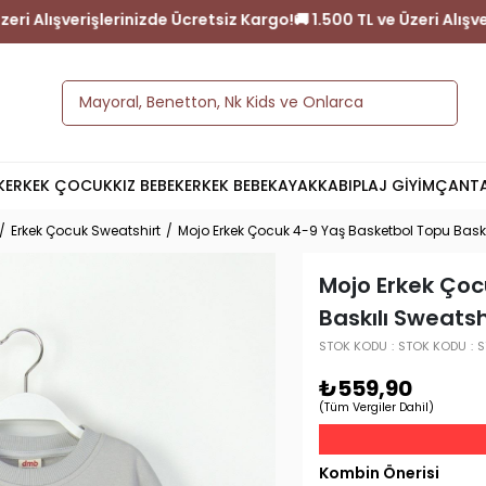
 1.500 TL ve Üzeri Alışverişlerinizde Ücretsiz Kargo!
🚚 1.500 TL
K
ERKEK ÇOCUK
KIZ BEBEK
ERKEK BEBEK
AYAKKABI
PLAJ GİYİM
ÇANT
Erkek Çocuk Sweatshirt
Mojo Erkek Çocuk 4-9 Yaş Basketbol Topu Baskıl
Mojo Erkek Çoc
Baskılı Sweatsh
STOK KODU
STOK KODU
S
₺559,90
(Tüm Vergiler Dahil)
Kombin Önerisi