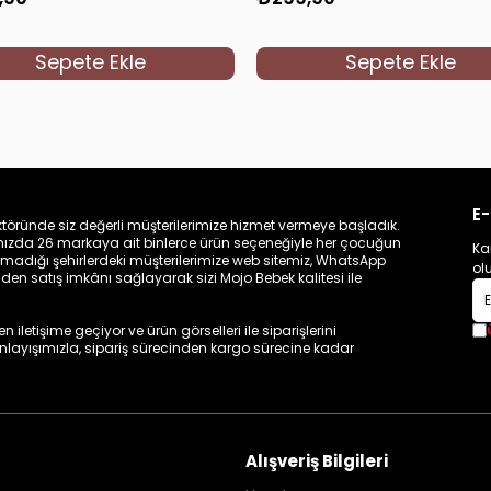
Sepete Ekle
Sepete Ekle
E-
töründe siz değerli müşterilerimize hizmet vermeye başladık.
zamızda 26 markaya ait binlerce ürün seçeneğiyle her çocuğun
Ka
madığı şehirlerdeki müşterilerimize web sitemiz, WhatsApp
ol
n satış imkânı sağlayarak sizi Mojo Bebek kalitesi ile
iletişime geçiyor ve ürün görselleri ile siparişlerini
 anlayışımızla, sipariş sürecinden kargo sürecine kadar
Alışveriş Bilgileri