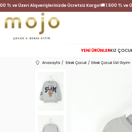
argo!
🚚 1.500 TL ve Üzeri Alışverişlerinizde Ücretsiz Kargo!

YENİ ÜRÜNLER
KIZ ÇOCU
Anasayfa
Erkek Çocuk
Erkek Çocuk Üst Giyim