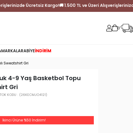
 ve Üzeri Alışverişlerinizde Ücretsiz Kargo!
🚚 1.500 TL ve Üzeri A
0
A
MARKALAR
ABİYE
İNDİRİM
ı Sweatshirt Gri
uk 4-9 Yaş Basketbol Topu
irt Gri
TOK KODU
(26KECMJO4121)
İkinci Ürüne %50 İndirim!