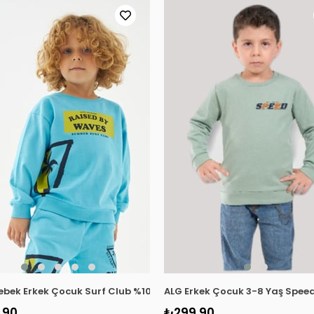
8 Lacivert
ebek Erkek Çocuk Surf Club %100 Pamuk Sweatshirt 219276 Turk
ALG Erkek Çocuk 3-8 Yaş Speed
,90
₺299,90