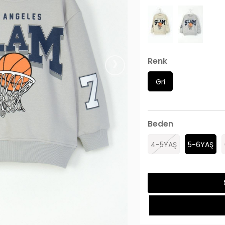
›
Renk
Gri
Beden
4-5YAŞ
5-6YAŞ