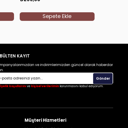
Sepete Ekle
S
BÜLTEN KAYIT
mpanyalarımızdan ve indirimlerimizden güncel olarak haberdar
un.
Gönder
Üyelik koşullarını
ve
kişisel verilerimin
korunmasını kabul ediyorum.
Müşteri Hizmetleri