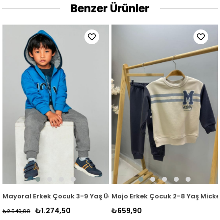
Benzer Ürünler
t
kılı Eşofman Takımı 4696 Krem-Haki
Mayoral Erkek Çocuk 3-9 Yaş Üçlü Eşofman Seti 907 Mavi
Mojo Erkek Çocuk 2-8 Yaş Micke
₺1.274,50
₺659,90
₺2.549,00