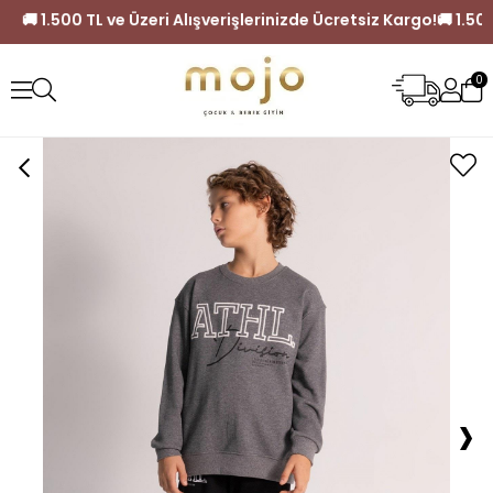
z Kargo!
🚚 1.500 TL ve Üzeri Alışverişlerinizde Ücretsiz Karg
0
›